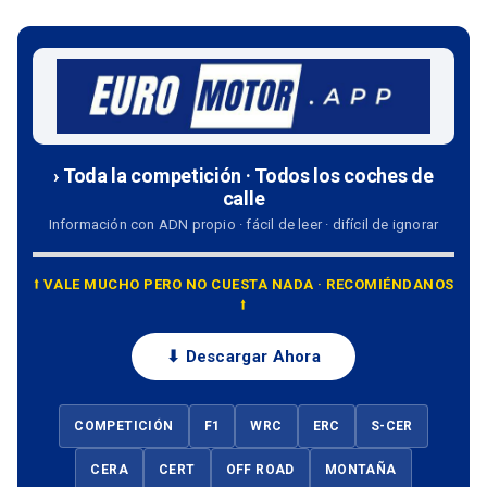
› Toda la competición · Todos los coches de
calle
Información con ADN propio · fácil de leer · difícil de ignorar
⭡ VALE MUCHO PERO NO CUESTA NADA · RECOMIÉNDANOS
⭡
⬇ Descargar Ahora
COMPETICIÓN
F1
WRC
ERC
S-CER
CERA
CERT
OFF ROAD
MONTAÑA