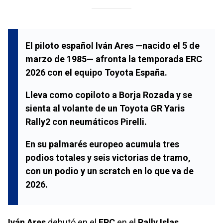
El piloto español
Iván Ares
—nacido el
5 de
marzo de 1985
— afronta la temporada
ERC
2026
con el equipo
Toyota España
.
Lleva como copiloto a
Borja Rozada
y se
sienta al volante de un
Toyota GR Yaris
Rally2
con neumáticos
Pirelli
.
En su palmarés europeo acumula
tres
podios totales
y
seis victorias de tramo
,
con un podio y un scratch en lo que va de
2026
.
Iván Ares
debutó en el
ERC
en el
Rally Islas