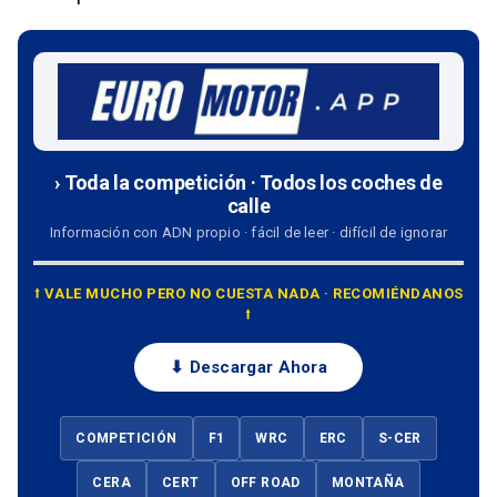
› Toda la competición · Todos los coches de
calle
Información con ADN propio · fácil de leer · difícil de ignorar
⭡ VALE MUCHO PERO NO CUESTA NADA · RECOMIÉNDANOS
⭡
⬇ Descargar Ahora
COMPETICIÓN
F1
WRC
ERC
S-CER
CERA
CERT
OFF ROAD
MONTAÑA