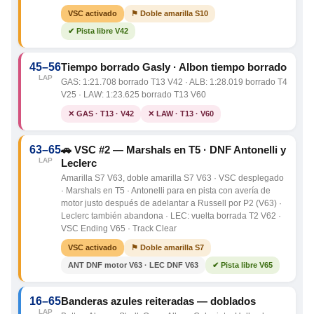
VSC activado
⚑ Doble amarilla S10
✔ Pista libre V42
45–56
Tiempo borrado Gasly · Albon tiempo borrado
LAP
GAS: 1:21.708 borrado T13 V42 · ALB: 1:28.019 borrado T4
V25 · LAW: 1:23.625 borrado T13 V60
✕ GAS · T13 · V42
✕ LAW · T13 · V60
63–65
🚗 VSC #2 — Marshals en T5 · DNF Antonelli y
LAP
Leclerc
Amarilla S7 V63, doble amarilla S7 V63 · VSC desplegado
· Marshals en T5 · Antonelli para en pista con avería de
motor justo después de adelantar a Russell por P2 (V63) ·
Leclerc también abandona · LEC: vuelta borrada T2 V62 ·
VSC Ending V65 · Track Clear
VSC activado
⚑ Doble amarilla S7
ANT DNF motor V63 · LEC DNF V63
✔ Pista libre V65
16–65
Banderas azules reiteradas — doblados
LAP