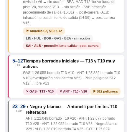
revisado V6 → sin acción · BEA–HAD T12: forzar fuera de
pista V8, revisado V13 → sin acción · SAI: infracción
procedimiento de salida (15:01) → post-carrera · ALB:
infracción procedimiento de salida (14:59) → post-carrera
V15
⚑ Amarilla S2, S10, S12
LIN · HUL · BOR · GAS · BEA · sin acción
SAI · ALB · procedimiento salida · post-carrera
5–12
Tiempos borrados iniciales — T13 y T10 muy
LAP
activos
GAS: 1:26.055 borrado T13 V10 · ANT: 1:23.882 borrado T10
V10 (investigación post-carrera V66) · Pista peligrosa S12
V12 → libre V13
✕ GAS · T13 · V10
✕ ANT · T10 · V10
⚑ S12 peligrosa
23–29
◑ Negro y blanco — Antonelli por límites T10
LAP
reiterados
ANT: 1:22.049 borrado T10 V20 · ANT: 1:22.677 borrado
T10 V25 · ANT: 1:22.055 borrado T10 V28 · Negro/blanco
V29 · ALB: 1:28.019 borrado T4 V25 · COL: 1:25.027