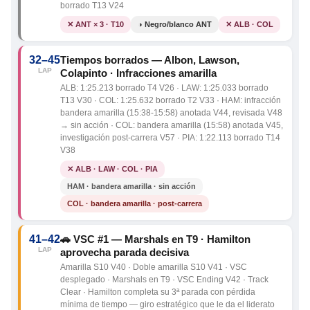
borrado T13 V24
✕ ANT × 3 · T10
◑ Negro/blanco ANT
✕ ALB · COL
32–45
Tiempos borrados — Albon, Lawson,
LAP
Colapinto · Infracciones amarilla
ALB: 1:25.213 borrado T4 V26 · LAW: 1:25.033 borrado
T13 V30 · COL: 1:25.632 borrado T2 V33 · HAM: infracción
bandera amarilla (15:38-15:58) anotada V44, revisada V48
→ sin acción · COL: bandera amarilla (15:58) anotada V45,
investigación post-carrera V57 · PIA: 1:22.113 borrado T14
V38
✕ ALB · LAW · COL · PIA
HAM · bandera amarilla · sin acción
COL · bandera amarilla · post-carrera
41–42
🚗 VSC #1 — Marshals en T9 · Hamilton
LAP
aprovecha parada decisiva
Amarilla S10 V40 · Doble amarilla S10 V41 · VSC
desplegado · Marshals en T9 · VSC Ending V42 · Track
Clear · Hamilton completa su 3ª parada con pérdida
mínima de tiempo — giro estratégico que le da el liderato