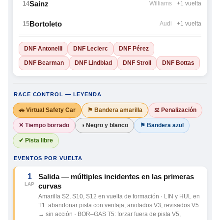
Sainz
14
Williams
+1 vuelta
Bortoleto
15
Audi
+1 vuelta
DNF Antonelli
DNF Leclerc
DNF Pérez
DNF Bearman
DNF Lindblad
DNF Stroll
DNF Bottas
RACE CONTROL — LEYENDA
🚗 Virtual Safety Car
⚑ Bandera amarilla
⚖ Penalización
✕ Tiempo borrado
◑ Negro y blanco
⚑ Bandera azul
✔ Pista libre
EVENTOS POR VUELTA
1
Salida — múltiples incidentes en las primeras
LAP
curvas
Amarilla S2, S10, S12 en vuelta de formación · LIN y HUL en
T1: abandonar pista con ventaja, anotados V3, revisados V5
→ sin acción · BOR–GAS T5: forzar fuera de pista V5,