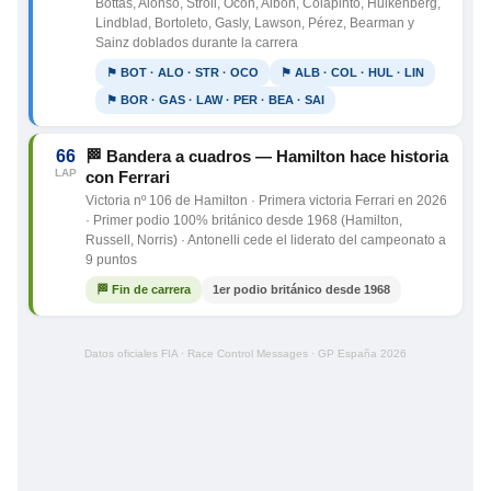
Bottas, Alonso, Stroll, Ocon, Albon, Colapinto, Hulkenberg,
Lindblad, Bortoleto, Gasly, Lawson, Pérez, Bearman y
Sainz doblados durante la carrera
⚑ BOT · ALO · STR · OCO
⚑ ALB · COL · HUL · LIN
⚑ BOR · GAS · LAW · PER · BEA · SAI
66
🏁 Bandera a cuadros — Hamilton hace historia
LAP
con Ferrari
Victoria nº 106 de Hamilton · Primera victoria Ferrari en 2026
· Primer podio 100% británico desde 1968 (Hamilton,
Russell, Norris) · Antonelli cede el liderato del campeonato a
9 puntos
🏁 Fin de carrera
1er podio británico desde 1968
Datos oficiales FIA · Race Control Messages · GP España 2026