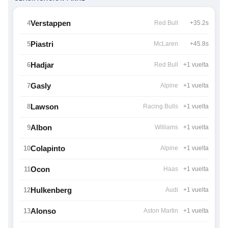
Verstappen
4
Red Bull
+35.2s
Piastri
5
McLaren
+45.8s
Hadjar
6
Red Bull
+1 vuelta
Gasly
7
Alpine
+1 vuelta
Lawson
8
Racing Bulls
+1 vuelta
Albon
9
Williams
+1 vuelta
Colapinto
10
Alpine
+1 vuelta
Ocon
11
Haas
+1 vuelta
Hulkenberg
12
Audi
+1 vuelta
Alonso
13
Aston Martin
+1 vuelta