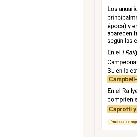
Los anuari
principalm
época) y e
aparecen f
según las 
En el
I Rall
Campeonato
SL en la c
Campbell-
En el Rally
compiten 
Caprotti 
Pruebas de regu