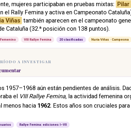
nte, mujeres participaban en pruebas mixtas:
Pilar
n el Rally Femina y activa en Campeonato Cataluña),
ia Viñas
también aparecen en el campeonato gene
de Cataluña (32.ª posición con 138 puntos).
 Femenino
VIII Rallye Femina
20 clasificadas
Nuria Viñas · Campeona
PERÍODO A INVESTIGAR
ocumentar
os 1957–1968 aún están pendientes de análisis. Da
braba el
VIII Rallye Femina
, la actividad femenina o
l menos hacia
1962
. Estos años son cruciales para
nuarios
Rallye Femina: ediciones I–VII