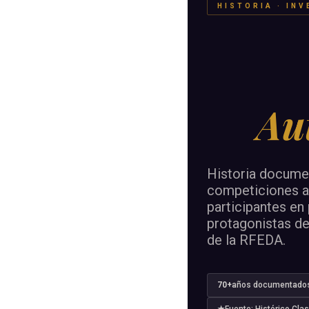
HISTORIA · IN
Au
Historia documen
competiciones au
participantes en
protagonistas de
de la RFEDA.
70+
años documentado