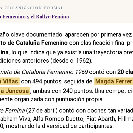
ERA ORGANIZACIÓN FORMAL
 Femenino y el Rallye Femina
 año clave documentado: aparecen por primera vez
o de Cataluña Femenino
con clasificación final pr
ina
, lo que indica que ya existía una trayectoria pre
iciones anteriores (desde c. 1962).
ato de Cataluña Femenino 1969
contó con
20 cl
a Viñas
con 494 puntos, seguida de
Magda Ferrer
da Juncosa
, ambas con 240 puntos. Una competic
nte organizada con puntuación propia.
lye Femina
(27 de abril) contó con coches tan vari
rabham Viva, Alfa Romeo Duetto, Fiat Abarth, Hillm
0, mostrando la diversidad de participantes.