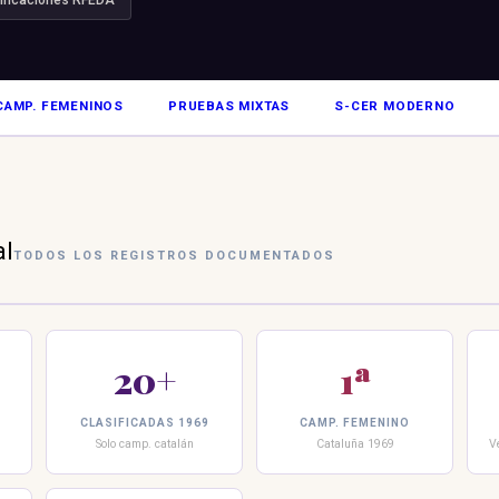
sificaciones RFEDA
CAMP. FEMENINOS
PRUEBAS MIXTAS
S-CER MODERNO
al
TODOS LOS REGISTROS DOCUMENTADOS
20+
1ª
CLASIFICADAS 1969
CAMP. FEMENINO
Solo camp. catalán
Cataluña 1969
V