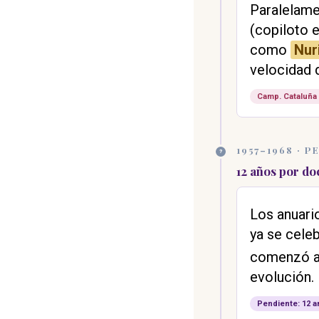
Paralelame
(copiloto e
como
Nur
velocidad 
Camp. Cataluña
1957–1968 · 
?
12 años por d
Los anuari
ya se cele
comenzó a
evolución.
Pendiente: 12 a