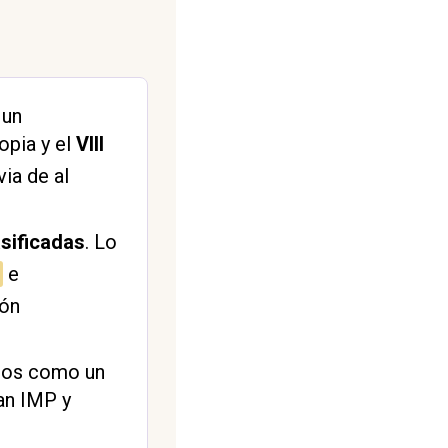
 un
opia y el
VIII
via de al
asificadas
. Lo
e
ión
ados como un
an IMP y