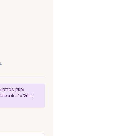
L
la RFEDA (PDFs
ñora de…" o "Srta.",