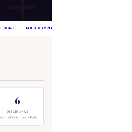
FICHAS
TABLA COMPLETA
6
DISCIPLINAS
elocidad·Rally·Cuesta·Kart…