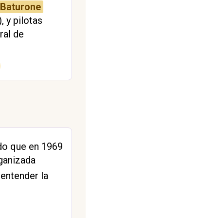
 Baturone
 y pilotas
ral de
do que en 1969
rganizada
 entender la