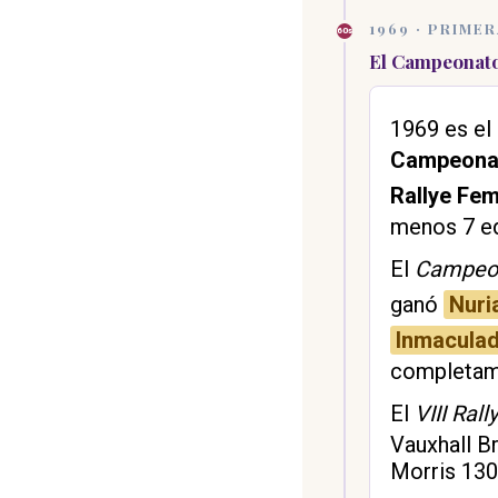
1969 · PRIM
60s
El Campeonato
1969 es el
Campeonat
Rallye Fem
menos 7 ed
El
Campeon
ganó
Nuri
Inmacula
completame
El
VIII Ral
Vauxhall B
Morris 130