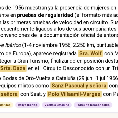
os de 1956 muestran ya la presencia de mujeres en
ente en
pruebas de regularidad
(el formato más ac
n las primeras pruebas de velocidad en circuito. S
recuentemente ligados a los de sus acompañantes 
convenciones de la documentación oficial de enton
ye Ibérico
(1-4 noviembre 1956, 2.250 km, puntuable
 de Europa), aparece registrada
Sra. Wolf
con M
ategoría Gran Turismo, finalizando en posición des
Srta. Daza
en el I Circuito Desconocido con un Tr
e Bodas de Oro-Vuelta a Cataluña (29 jun–1 jul 1956
equipos mixtos como
Sanz Pascual y señora
con 
y señora
con Seat, y
Polo Villaamil-Vargas
con P
laridad
Rallye Ibérico
Vuelta a Cataluña
I Circuito Desconocido