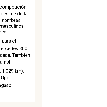
 competición,
cesible de la
us nombres
masculinos,
ces.
 para el
ercedes 300
tacada. También
iumph.
, 1.029 km),
Opel,
egaso.