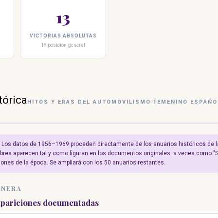
13
VICTORIAS ABSOLUTAS
1ª posición general
tórica
HITOS Y ERAS DEL AUTOMOVILISMO FEMENINO ESPAÑO
Los datos de 1956–1969 proceden directamente de los anuarios históricos de 
es aparecen tal y como figuran en los documentos originales: a veces como "Se
iones de la época. Se ampliará con los 50 anuarios restantes.
IONERA
apariciones documentadas