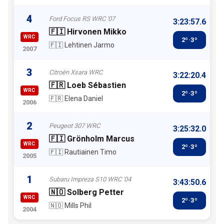
4
Ford Focus RS WRC '07
3:23:57.6
🇫🇮 Hirvonen Mikko
WRC
2º·3º
🇫🇮 Lehtinen Jarmo
2007
3
Citroën Xsara WRC
3:22:20.4
🇫🇷 Loeb Sébastien
WRC
2º·3º
🇫🇷 Elena Daniel
2006
2
Peugeot 307 WRC
3:25:32.0
🇫🇮 Grönholm Marcus
WRC
2º·3º
🇫🇮 Rautiainen Timo
2005
1
Subaru Impreza S10 WRC '04
3:43:50.6
🇳🇴 Solberg Petter
WRC
2º·3º
🇳🇴 Mills Phil
2004