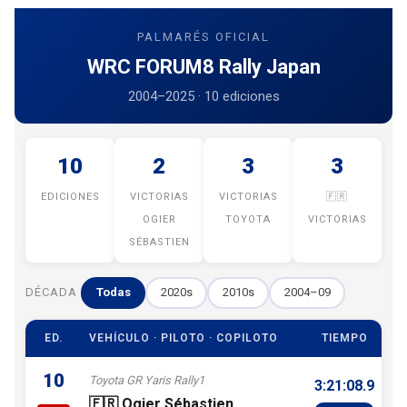
PALMARÉS OFICIAL
WRC FORUM8 Rally Japan
2004–2025 · 10 ediciones
10
2
3
3
EDICIONES
VICTORIAS
VICTORIAS
🇫🇷
OGIER
TOYOTA
VICTORIAS
SÉBASTIEN
DÉCADA
Todas
2020s
2010s
2004–09
ED.
VEHÍCULO · PILOTO · COPILOTO
TIEMPO
10
Toyota GR Yaris Rally1
3:21:08.9
🇫🇷 Ogier Sébastien