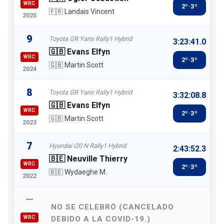
WRC
2º·3º
🇫🇷 Landais Vincent
2025
9
Toyota GR Yaris Rally1 Hybrid
3:23:41.0
🇬🇧 Evans Elfyn
WRC
2º·3º
🇬🇧 Martin Scott
2024
8
Toyota GR Yaris Rally1 Hybrid
3:32:08.8
🇬🇧 Evans Elfyn
WRC
2º·3º
🇬🇧 Martin Scott
2023
7
Hyundai i20 N Rally1 Hybrid
2:43:52.3
🇧🇪 Neuville Thierry
WRC
2º·3º
🇧🇪 Wydaeghe M.
2022
—
NO SE CELEBRÓ (CANCELADO
WRC
DEBIDO A LA COVID-19.)