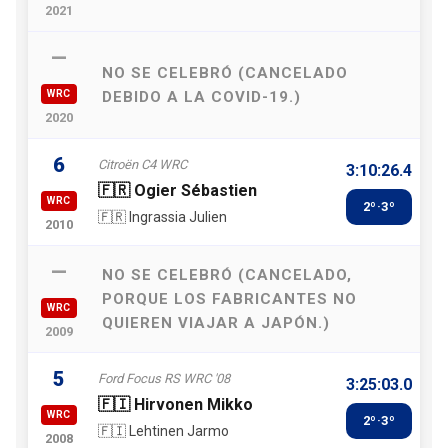
2021
—
NO SE CELEBRÓ (CANCELADO
WRC
DEBIDO A LA COVID-19.)
2020
6
Citroën C4 WRC
3:10:26.4
🇫🇷 Ogier Sébastien
WRC
2º·3º
🇫🇷 Ingrassia Julien
2010
—
NO SE CELEBRÓ (CANCELADO,
PORQUE LOS FABRICANTES NO
WRC
QUIEREN VIAJAR A JAPÓN.)
2009
5
Ford Focus RS WRC '08
3:25:03.0
🇫🇮 Hirvonen Mikko
WRC
2º·3º
🇫🇮 Lehtinen Jarmo
2008