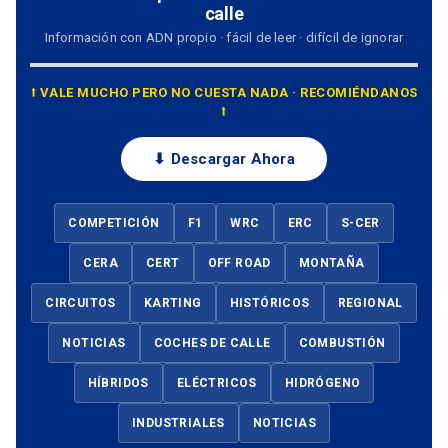
calle
Información con ADN propio · fácil de leer · difícil de ignorar
⭡ VALE MUCHO PERO NO CUESTA NADA · RECOMIÉNDANOS
⭡
⬇ Descargar Ahora
COMPETICIÓN
F1
WRC
ERC
S-CER
CERA
CERT
OFF ROAD
MONTAÑA
CIRCUITOS
KARTING
HISTÓRICOS
REGIONAL
NOTICIAS
COCHES DE CALLE
COMBUSTIÓN
HÍBRIDOS
ELÉCTRICOS
HIDRÓGENO
INDUSTRIALES
NOTICIAS