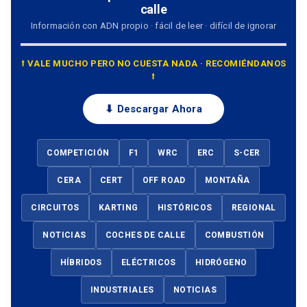
calle
Información con ADN propio · fácil de leer · difícil de ignorar
⭡ VALE MUCHO PERO NO CUESTA NADA · RECOMIÉNDANOS
⭡
⬇ Descargar Ahora
COMPETICIÓN
F1
WRC
ERC
S-CER
CERA
CERT
OFF ROAD
MONTAÑA
CIRCUITOS
KARTING
HISTÓRICOS
REGIONAL
NOTICIAS
COCHES DE CALLE
COMBUSTIÓN
HÍBRIDOS
ELÉCTRICOS
HIDRÓGENO
INDUSTRIALES
NOTICIAS