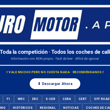
 Toda la competición · Todos los coches de cal
Información con ADN propio · fácil de leer · difícil de ignorar
⭡ VALE MUCHO PERO NO CUESTA NADA · RECOMIÉNDANOS ⭡
⬇ Descargar Ahora
F1
WRC
ERC
S-CER
CERA
CERT
OFF ROAD
ING
HISTÓRICOS
REGIONAL
NOTICIAS
COCHES DE CA