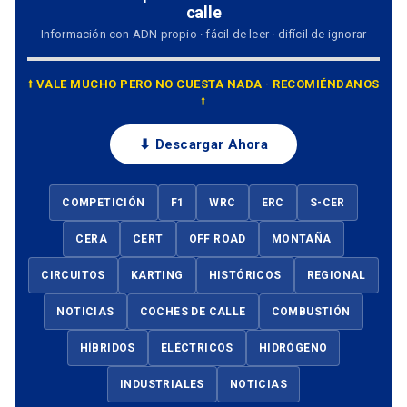
calle
Información con ADN propio · fácil de leer · difícil de ignorar
⭡ VALE MUCHO PERO NO CUESTA NADA · RECOMIÉNDANOS
⭡
⬇ Descargar Ahora
COMPETICIÓN
F1
WRC
ERC
S-CER
CERA
CERT
OFF ROAD
MONTAÑA
CIRCUITOS
KARTING
HISTÓRICOS
REGIONAL
NOTICIAS
COCHES DE CALLE
COMBUSTIÓN
HÍBRIDOS
ELÉCTRICOS
HIDRÓGENO
INDUSTRIALES
NOTICIAS