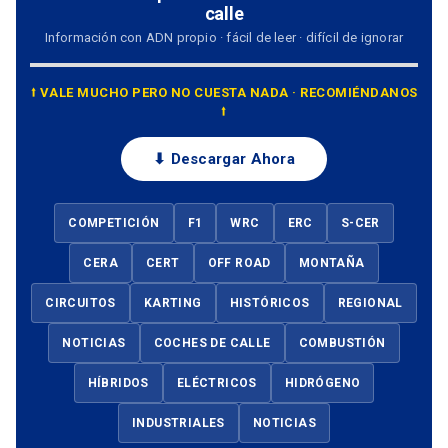
calle
Información con ADN propio · fácil de leer · difícil de ignorar
⭡ VALE MUCHO PERO NO CUESTA NADA · RECOMIÉNDANOS
⭡
⬇ Descargar Ahora
COMPETICIÓN
F1
WRC
ERC
S-CER
CERA
CERT
OFF ROAD
MONTAÑA
CIRCUITOS
KARTING
HISTÓRICOS
REGIONAL
NOTICIAS
COCHES DE CALLE
COMBUSTIÓN
HÍBRIDOS
ELÉCTRICOS
HIDRÓGENO
INDUSTRIALES
NOTICIAS