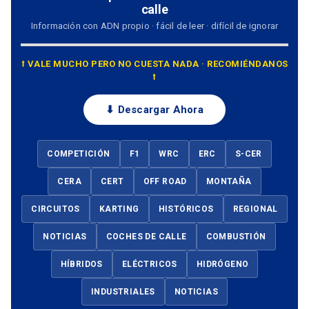
calle
Información con ADN propio · fácil de leer · difícil de ignorar
⭡ VALE MUCHO PERO NO CUESTA NADA · RECOMIÉNDANOS
⭡
⬇ Descargar Ahora
COMPETICIÓN
F1
WRC
ERC
S-CER
CERA
CERT
OFF ROAD
MONTAÑA
CIRCUITOS
KARTING
HISTÓRICOS
REGIONAL
NOTICIAS
COCHES DE CALLE
COMBUSTIÓN
HÍBRIDOS
ELÉCTRICOS
HIDRÓGENO
INDUSTRIALES
NOTICIAS