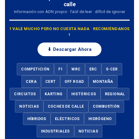
calle
Información con ADN propio · fácil de leer · difícil de ignorar
⭡ VALE MUCHO PERO NO CUESTA NADA · RECOMIÉNDANOS
⭡
⬇ Descargar Ahora
COMPETICIÓN
F1
WRC
ERC
S-CER
CERA
CERT
OFF ROAD
MONTAÑA
CIRCUITOS
KARTING
HISTÓRICOS
REGIONAL
NOTICIAS
COCHES DE CALLE
COMBUSTIÓN
HÍBRIDOS
ELÉCTRICOS
HIDRÓGENO
INDUSTRIALES
NOTICIAS