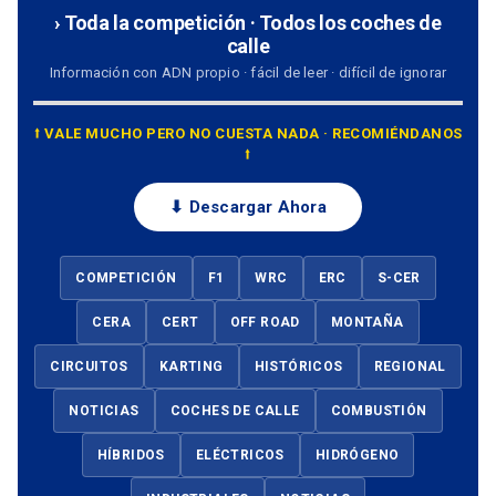
› Toda la competición · Todos los coches de
calle
Información con ADN propio · fácil de leer · difícil de ignorar
⭡ VALE MUCHO PERO NO CUESTA NADA · RECOMIÉNDANOS
⭡
⬇ Descargar Ahora
COMPETICIÓN
F1
WRC
ERC
S-CER
CERA
CERT
OFF ROAD
MONTAÑA
CIRCUITOS
KARTING
HISTÓRICOS
REGIONAL
NOTICIAS
COCHES DE CALLE
COMBUSTIÓN
HÍBRIDOS
ELÉCTRICOS
HIDRÓGENO