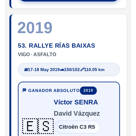
2019
53. RALLYE RÍAS BAIXAS
VIGO · ASFALTO
📅
17-18 May 2019
🚗
150/102
📏
110.05 km
🏁 GANADOR ABSOLUTO
2019
Víctor SENRA
David Vázquez
🇪🇸
Citroën C3 R5