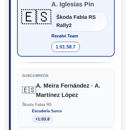
A. Iglesias Pin
🇪🇸
Škoda Fabia RS
Rally2
Recalvi Team
1:01:58.7
SUBCAMPEÓN
A. Meira Fernández · A.
🇪🇸
Martínez López
Škoda Fabia R5
Escudería Surco
+1:03.8