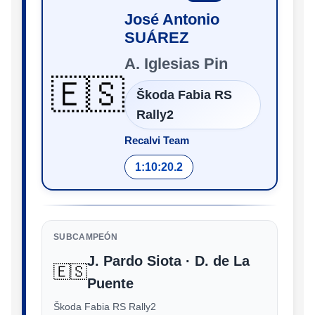
José Antonio
SUÁREZ
A. Iglesias Pin
🇪🇸
Škoda Fabia RS
Rally2
Recalvi Team
1:10:20.2
SUBCAMPEÓN
J. Pardo Siota · D. de La
🇪🇸
Puente
Škoda Fabia RS Rally2