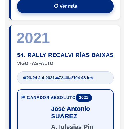
📋 Ver más
2021
54. RALLY RECALVI RÍAS BAIXAS
VIGO · ASFALTO
📅
23-24 Jul 2021
🚗
72/46
📏
104.43 km
🏁 GANADOR ABSOLUTO
2021
José Antonio
SUÁREZ
A. Iglesias Pin