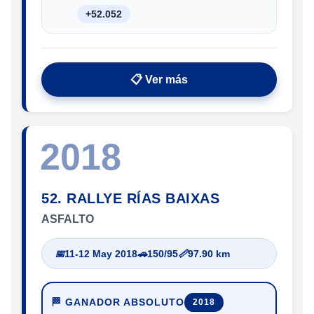
+52.052
📋 Ver más
2018
52. RALLYE RÍAS BAIXAS
ASFALTO
📅
11-12 May 2018
🚗
150/95
📏
97.90 km
🏁 GANADOR ABSOLUTO
2018