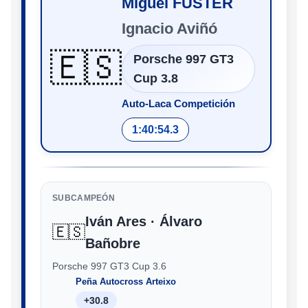
Miguel FUSTER
Ignacio Aviñó
🇪🇸
Porsche 997 GT3
Cup 3.8
Auto-Laca Competición
1:40:54.3
SUBCAMPEÓN
Iván Ares · Álvaro
🇪🇸
Bañobre
Porsche 997 GT3 Cup 3.6
Peña Autocross Arteixo
+30.8