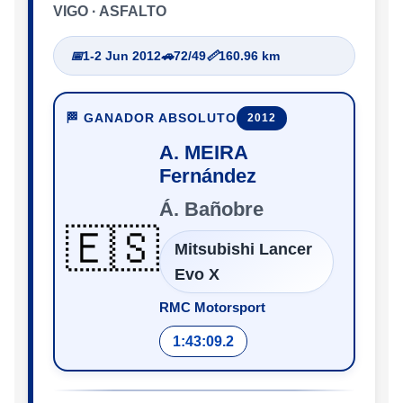
VIGO · ASFALTO
📅
1-2 Jun 2012
🚗
72/49
📏
160.96 km
🏁 GANADOR ABSOLUTO
2012
A. MEIRA
Fernández
Á. Bañobre
🇪🇸
Mitsubishi Lancer
Evo X
RMC Motorsport
1:43:09.2