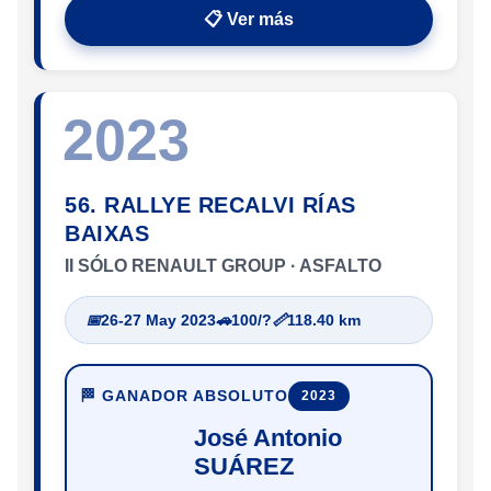
📋 Ver más
2023
56. RALLYE RECALVI RÍAS
BAIXAS
II SÓLO RENAULT GROUP · ASFALTO
📅
26-27 May 2023
🚗
100/?
📏
118.40 km
🏁 GANADOR ABSOLUTO
2023
José Antonio
SUÁREZ