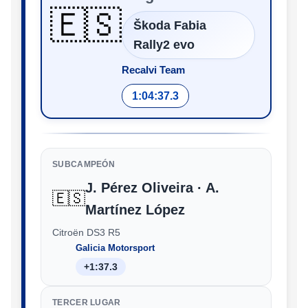
🇪🇸
Škoda Fabia
Rally2 evo
Recalvi Team
1:04:37.3
SUBCAMPEÓN
J. Pérez Oliveira · A.
🇪🇸
Martínez López
Citroën DS3 R5
Galicia Motorsport
+1:37.3
TERCER LUGAR