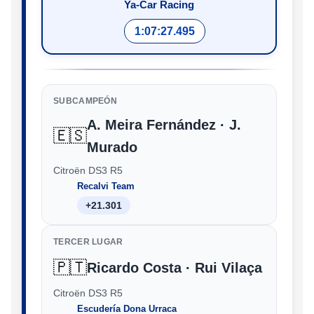
Ya-Car Racing
1:07:27.495
SUBCAMPEÓN
A. Meira Fernández · J.
🇪🇸
Murado
Citroën DS3 R5
Recalvi Team
+21.301
TERCER LUGAR
🇵🇹
Ricardo Costa · Rui Vilaça
Citroën DS3 R5
Escudería Dona Urraca