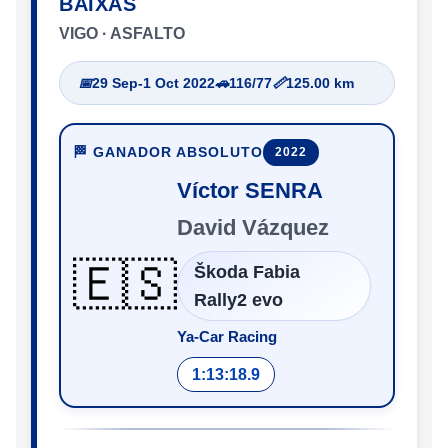
BAIXAS
VIGO · ASFALTO
📅
29 Sep-1 Oct 2022
🚗
116/77
📏
125.00 km
🏁 GANADOR ABSOLUTO
2022
Víctor SENRA
David Vázquez
🇪🇸
Škoda Fabia
Rally2 evo
Ya-Car Racing
1:13:18.9