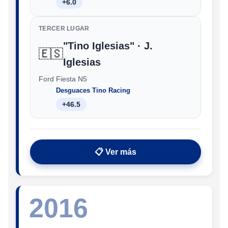
+6.0
TERCER LUGAR
"Tino Iglesias" · J.
🇪🇸
Iglesias
Ford Fiesta N5
Desguaces Tino Racing
+46.5
📋 Ver más
2016