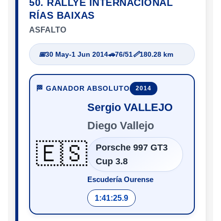
50. RALLYE INTERNACIONAL
RÍAS BAIXAS
ASFALTO
📅
30 May-1 Jun 2014
🚗
76/51
📏
180.28 km
🏁 GANADOR ABSOLUTO
2014
Sergio VALLEJO
Diego Vallejo
🇪🇸
Porsche 997 GT3
Cup 3.8
Escudería Ourense
1:41:25.9