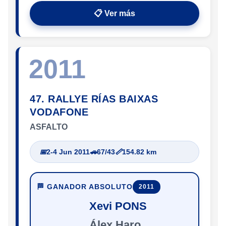
📋 Ver más
2011
47. RALLYE RÍAS BAIXAS
VODAFONE
ASFALTO
📅
2-4 Jun 2011
🚗
67/43
📏
154.82 km
🏁 GANADOR ABSOLUTO
2011
Xevi PONS
Álex Haro