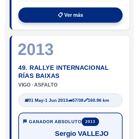
📋 Ver más
2013
49. RALLYE INTERNACIONAL
RÍAS BAIXAS
VIGO · ASFALTO
📅
31 May-1 Jun 2013
🚗
57/38
📏
160.96 km
🏁 GANADOR ABSOLUTO
2013
Sergio VALLEJO