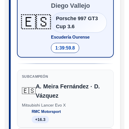
Diego Vallejo
🇪🇸
Porsche 997 GT3
Cup 3.6
Escudería Ourense
1:39:59.8
SUBCAMPEÓN
A. Meira Fernández · D.
🇪🇸
Vázquez
Mitsubishi Lancer Evo X
RMC Motorsport
+16.3