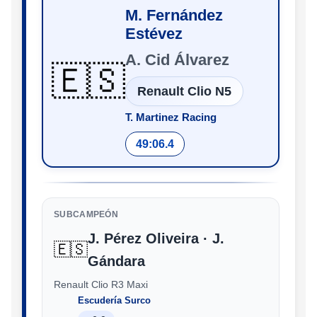
M. Fernández
Estévez
A. Cid Álvarez
🇪🇸
Renault Clio N5
T. Martinez Racing
49:06.4
SUBCAMPEÓN
J. Pérez Oliveira · J.
🇪🇸
Gándara
Renault Clio R3 Maxi
Escudería Surco