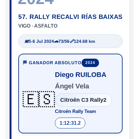
57. RALLY RECALVI RÍAS BAIXAS
VIGO · ASFALTO
📅
5-6 Jul 2024
🚗
73/56
📏
124.68 km
🏁 GANADOR ABSOLUTO
2024
Diego RUILOBA
Ángel Vela
🇪🇸
Citroën C3 Rally2
Citroën Rally Team
1:12:31.2