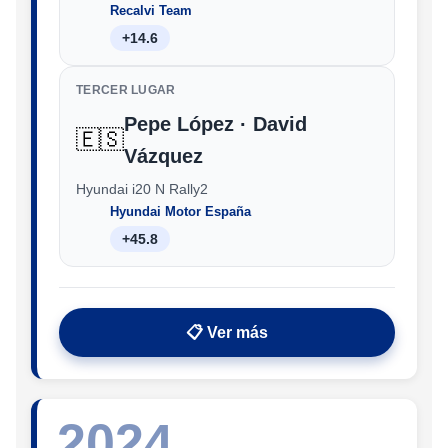
Recalvi Team
+14.6
TERCER LUGAR
Pepe López · David
🇪🇸
Vázquez
Hyundai i20 N Rally2
Hyundai Motor España
+45.8
📋 Ver más
2024