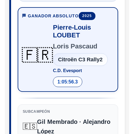
🏁 GANADOR ABSOLUTO
2025
Pierre-Louis
LOUBET
Loris Pascaud
🇫🇷
Citroën C3 Rally2
C.D. Evesport
1:05:56.3
SUBCAMPEÓN
Gil Membrado · Alejandro
🇪🇸
López