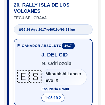
20. RALLY ISLA DE LOS
VOLCANES
TEGUISE · GRAVA
📅
25-26 Ago 2017
🚗
40/19
📏
96.91 km
🏁 GANADOR ABSOLUTO
2017
J. DEL CID
N. Odriozola
🇪🇸
Mitsubishi Lancer
Evo IX
Escudería Urraki
1:05:19.2