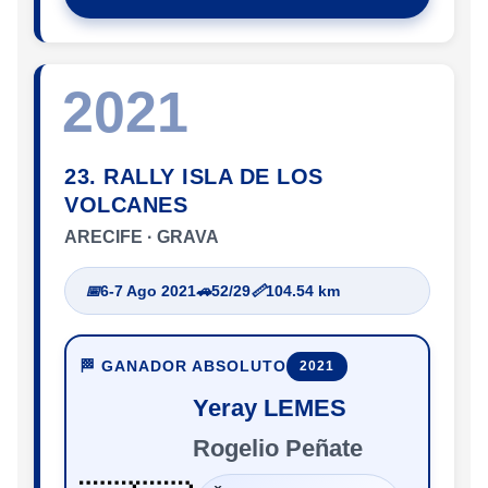
2021
23. RALLY ISLA DE LOS
VOLCANES
ARECIFE · GRAVA
📅
6-7 Ago 2021
🚗
52/29
📏
104.54 km
🏁 GANADOR ABSOLUTO
2021
Yeray LEMES
Rogelio Peñate