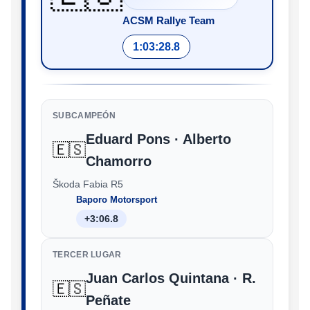
ACSM Rallye Team
1:03:28.8
SUBCAMPEÓN
Eduard Pons · Alberto
🇪🇸
Chamorro
Škoda Fabia R5
Baporo Motorsport
+3:06.8
TERCER LUGAR
Juan Carlos Quintana · R.
🇪🇸
Peñate