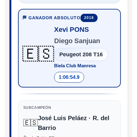
🏁 GANADOR ABSOLUTO
2018
Xevi PONS
Diego Sanjuan
🇪🇸
Peugeot 208 T16
Biela Club Manresa
1:06:54.9
SUBCAMPEÓN
José Luis Peláez · R. del
🇪🇸
Barrio