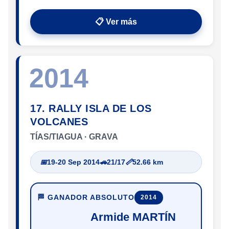
📋 Ver más
2014
17. RALLY ISLA DE LOS
VOLCANES
TÍAS/TIAGUA · GRAVA
📅
19-20 Sep 2014
🚗
21/17
📏
52.66 km
🏁 GANADOR ABSOLUTO
2014
Armide MARTÍN