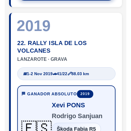
2019
22. RALLY ISLA DE LOS
VOLCANES
LANZAROTE · GRAVA
📅
1-2 Nov 2019
🚗
41/22
📏
88.03 km
🏁 GANADOR ABSOLUTO
2019
Xevi PONS
Rodrigo Sanjuan
🇪🇸
Škoda Fabia R5