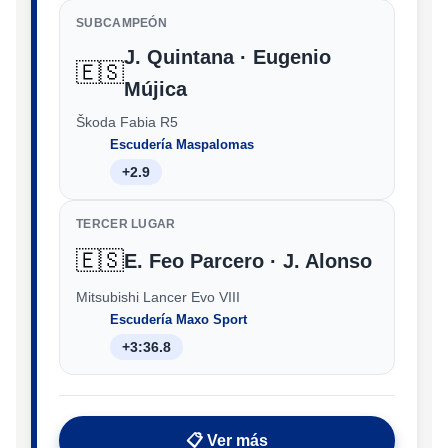
SUBCAMPEÓN
J. Quintana · Eugenio
🇪🇸
Mújica
Škoda Fabia R5
Escudería Maspalomas
+2.9
TERCER LUGAR
🇪🇸
E. Feo Parcero · J. Alonso
Mitsubishi Lancer Evo VIII
Escudería Maxo Sport
+3:36.8
📋 Ver más