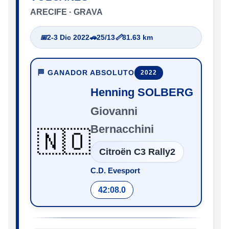
ARECIFE · GRAVA
📅
2-3 Dic 2022
🚗
25/13
📏
81.63 km
🏁 GANADOR ABSOLUTO
2022
Henning SOLBERG
Giovanni
Bernacchini
🇳🇴
Citroën C3 Rally2
C.D. Evesport
42:08.0