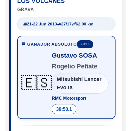
LOS VOLCANES
GRAVA
📅
21-22 Jun 2013
🚗
27/17
📏
62.00 km
🏁 GANADOR ABSOLUTO
2013
Gustavo SOSA
Rogelio Peñate
🇪🇸
Mitsubishi Lancer
Evo IX
RMC Motorsport
39:50.1