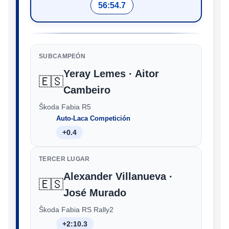
56:54.7
SUBCAMPEÓN
Yeray Lemes · Aitor
🇪🇸
Cambeiro
Škoda Fabia R5
Auto-Laca Competición
+0.4
TERCER LUGAR
Alexander Villanueva ·
🇪🇸
José Murado
Škoda Fabia RS Rally2
+2:10.3