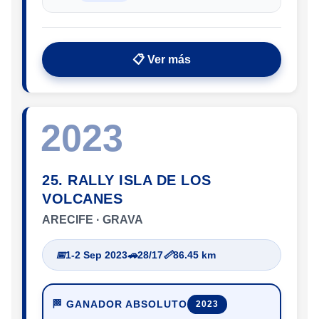
📋 Ver más
2023
25. RALLY ISLA DE LOS
VOLCANES
ARECIFE · GRAVA
📅
1-2 Sep 2023
🚗
28/17
📏
86.45 km
🏁 GANADOR ABSOLUTO
2023