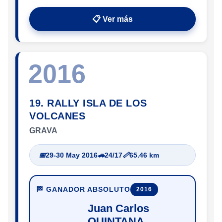
📋 Ver más
2016
19. RALLY ISLA DE LOS
VOLCANES
GRAVA
📅
29-30 May 2016
🚗
24/17
📏
65.46 km
🏁 GANADOR ABSOLUTO
2016
Juan Carlos
QUINTANA