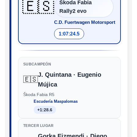
🇪🇸
Škoda Fabia
Rally2 evo
C.D. Fuertwagen Motorsport
1:07:24.5
SUBCAMPEÓN
J. Quintana · Eugenio
🇪🇸
Mújica
Škoda Fabia R5
Escudería Maspalomas
+1:28.6
TERCER LUGAR
Gorka Eizmendi · Diego