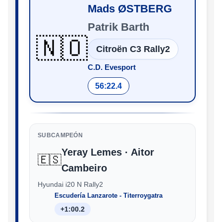
Mads ØSTBERG
Patrik Barth
🇳🇴
Citroën C3 Rally2
C.D. Evesport
56:22.4
SUBCAMPEÓN
Yeray Lemes · Aitor
🇪🇸
Cambeiro
Hyundai i20 N Rally2
Escudería Lanzarote - Titerroygatra
+1:00.2