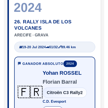
2024
26. RALLY ISLA DE LOS
VOLCANES
ARECIFE · GRAVA
📅
19-20 Jul 2024
🚗
51/32
📏
89.46 km
🏁 GANADOR ABSOLUTO
2024
Yohan ROSSEL
Florian Barral
🇫🇷
Citroën C3 Rally2
C.D. Evesport