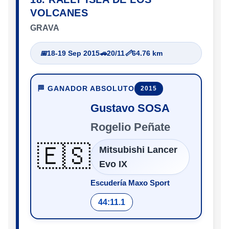
VOLCANES
GRAVA
📅
18-19 Sep 2015
🚗
20/11
📏
64.76 km
🏁 GANADOR ABSOLUTO
2015
Gustavo SOSA
Rogelio Peñate
🇪🇸
Mitsubishi Lancer
Evo IX
Escudería Maxo Sport
44:11.1