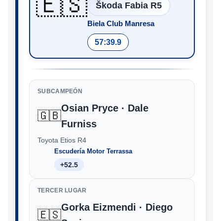
🇪🇸
Škoda Fabia R5
Biela Club Manresa
57:39.9
SUBCAMPEÓN
Osian Pryce · Dale
🇬🇧
Furniss
Toyota Etios R4
Escudería Motor Terrassa
+52.5
TERCER LUGAR
Gorka Eizmendi · Diego
🇪🇸