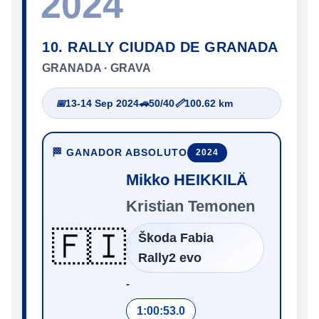
2024
10. RALLY CIUDAD DE GRANADA
GRANADA · GRAVA
📅
13-14 Sep 2024
🚗
50/40
📏
100.62 km
🏁 GANADOR ABSOLUTO
2024
Mikko HEIKKILÄ
Kristian Temonen
🇫🇮
Škoda Fabia
Rally2 evo
‑
1:00:53.0