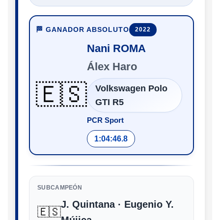
🏁 GANADOR ABSOLUTO
2022
Nani ROMA
Álex Haro
🇪🇸
Volkswagen Polo
GTI R5
PCR Sport
1:04:46.8
SUBCAMPEÓN
J. Quintana · Eugenio Y.
🇪🇸
Mújica