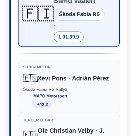
Samu Vaaleri
🇫🇮
Škoda Fabia R5
‑
1:01:39.9
SUBCAMPEÓN
🇪🇸
Xevi Pons · Adrián Pérez
Škoda Fabia RS Rally2
MAPO Motorsport
+42.2
TERCER LUGAR
Ole Christian Veiby · J.
🇳🇴