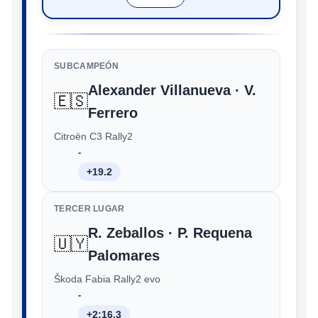
SUBCAMPEÓN
Alexander Villanueva · V.
🇪🇸
Ferrero
Citroën C3 Rally2
‑
+19.2
TERCER LUGAR
R. Zeballos · P. Requena
🇺🇾
Palomares
Škoda Fabia Rally2 evo
‑
+2:16.3