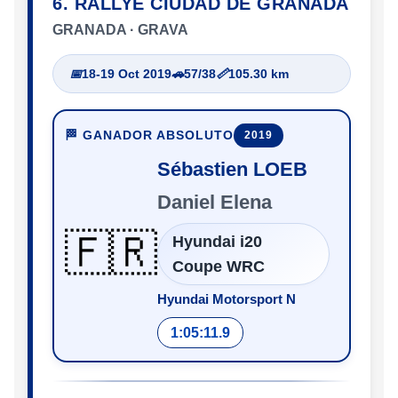
6. RALLYE CIUDAD DE GRANADA
GRANADA · GRAVA
📅
18-19 Oct 2019
🚗
57/38
📏
105.30 km
🏁 GANADOR ABSOLUTO
2019
Sébastien LOEB
Daniel Elena
🇫🇷
Hyundai i20
Coupe WRC
Hyundai Motorsport N
1:05:11.9