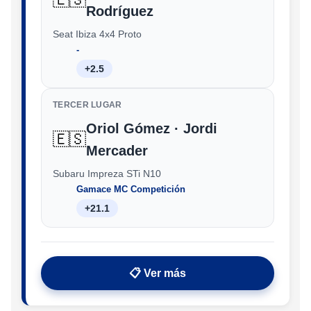
Rodríguez
Seat Ibiza 4x4 Proto
‑
+2.5
TERCER LUGAR
Oriol Gómez · Jordi
🇪🇸
Mercader
Subaru Impreza STi N10
Gamace MC Competición
+21.1
📋 Ver más