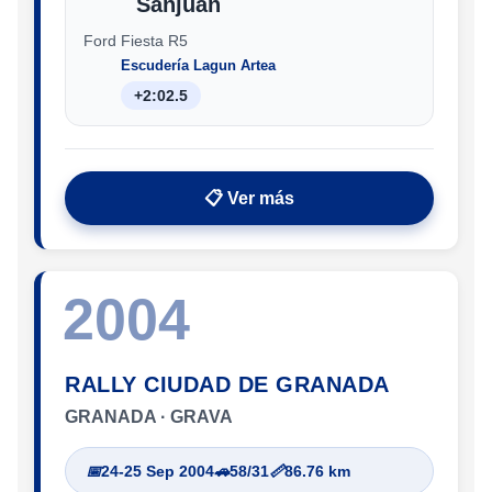
Sanjuan
Ford Fiesta R5
Escudería Lagun Artea
+2:02.5
📋 Ver más
2004
RALLY CIUDAD DE GRANADA
GRANADA · GRAVA
📅
24-25 Sep 2004
🚗
58/31
📏
86.76 km