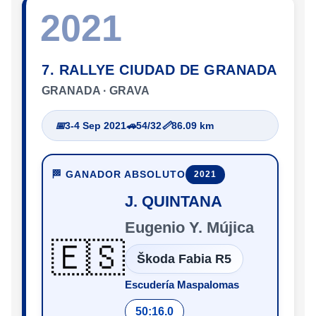
2021
7. RALLYE CIUDAD DE GRANADA
GRANADA · GRAVA
📅
3-4 Sep 2021
🚗
54/32
📏
86.09 km
🏁 GANADOR ABSOLUTO
2021
J. QUINTANA
Eugenio Y. Mújica
🇪🇸
Škoda Fabia R5
Escudería Maspalomas
50:16.0