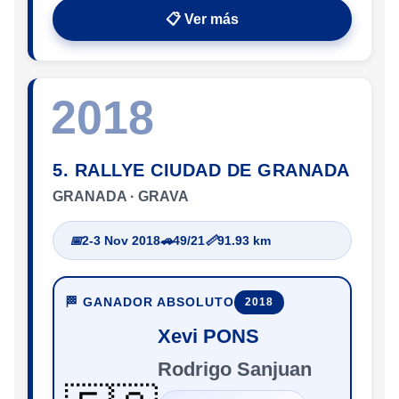
📋 Ver más
2018
5. RALLYE CIUDAD DE GRANADA
GRANADA · GRAVA
📅
2-3 Nov 2018
🚗
49/21
📏
91.93 km
🏁 GANADOR ABSOLUTO
2018
Xevi PONS
Rodrigo Sanjuan