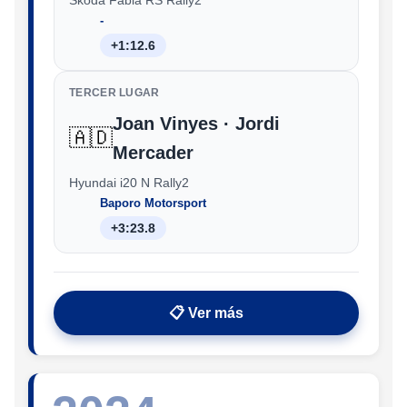
‑
+1:12.6
TERCER LUGAR
Joan Vinyes · Jordi
🇦🇩
Mercader
Hyundai i20 N Rally2
Baporo Motorsport
+3:23.8
📋 Ver más