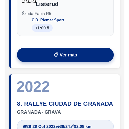
Listerud
Škoda Fabia R5
C.D. Plemar Sport
+1:00.5
📋 Ver más
2022
8. RALLYE CIUDAD DE GRANADA
GRANADA · GRAVA
📅
28-29 Oct 2022
🚗
38/24
📏
92.08 km