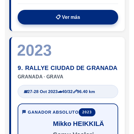
📋 Ver más
2023
9. RALLYE CIUDAD DE GRANADA
GRANADA · GRAVA
📅
27-28 Oct 2023
🚗
40/32
📏
96.40 km
🏁 GANADOR ABSOLUTO
2023
Mikko HEIKKILÄ