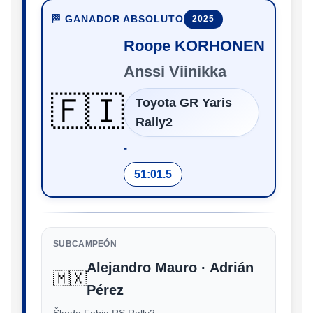
🏁 GANADOR ABSOLUTO
2025
Roope KORHONEN
Anssi Viinikka
🇫🇮
Toyota GR Yaris
Rally2
‑
51:01.5
SUBCAMPEÓN
Alejandro Mauro · Adrián
🇲🇽
Pérez
Škoda Fabia RS Rally2