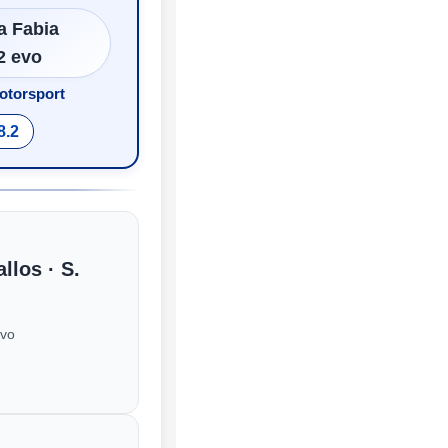
a Fabia
2 evo
torsport
8.2
llos · S.
evo