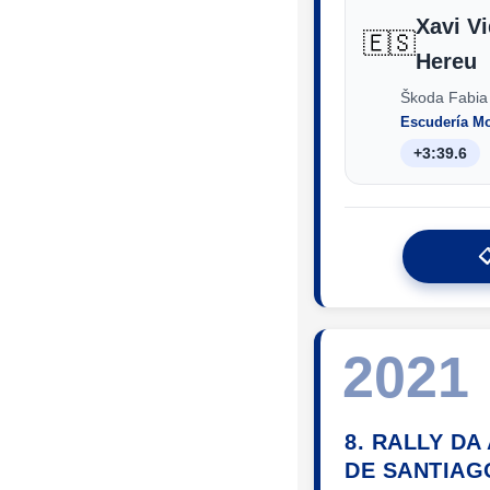
Xavi Vi
🇪🇸
Hereu
Škoda Fabia
Escudería Mo
+3:39.6

2021
8. RALLY DA
DE SANTIAG