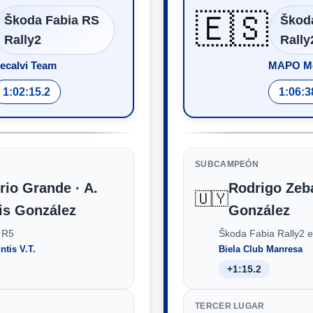
🇪🇸
Škoda Fabia RS
Škod
Rally2
Rally
ecalvi Team
MAPO Mo
1:02:15.2
1:06:3
SUBCAMPEÓN
rio Grande · A.
Rodrigo Zeba
🇺🇾
is González
González
 R5
Škoda Fabia Rally2 
ntis V.T.
Biela Club Manresa
+1:15.2
TERCER LUGAR