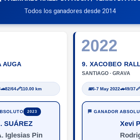
Todos los ganadores desde 2014
2022
A AUGA
9. XACOBEO RAL
SANTIAGO · GRAVA
3
🚗
82/64
📏
110.00 km
📅
6-7 May 2022
🚗
49/37
📏
ABSOLUTO
🏁 GANADOR ABSOL
2023
J. SUÁREZ
Xevi 
. Iglesias Pin
Rodri