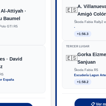
A. Villanueva
🇪🇸
Al-Attiyah ·
Amigò Coló
u Baumel
Škoda Fabia Rally2 
Polo GTI R5
‑
+1:56.3
TERCER LUGAR
Gorka Eizme
🇪🇸
es · David
Sanjuan
z
Škoda Fabia R5
 R5
Escudería Lagun Arte
or España
+1:58.2
📋 Ver 