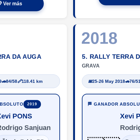
 Ver más
2018
RRA DA AUGA
5. RALLY TERRA 
GRAVA
9
🚗
84/58
📏
118.41 km
📅
25-26 May 2018
🚗
76/5
ABSOLUTO
🏁 GANADOR ABSOL
2019
Xevi PONS
Xevi 
Rodrigo Sanjuan
Rodri