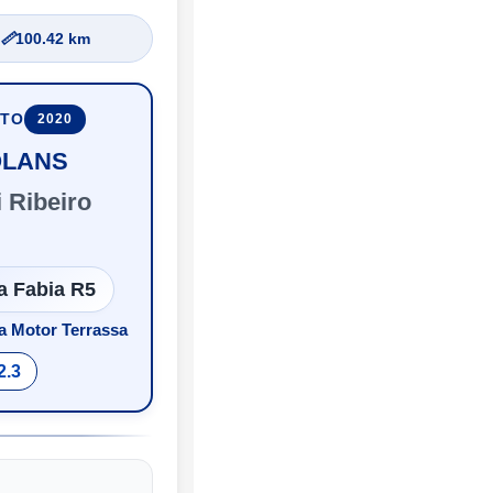
📏
100.42 km
UTO
2020
OLANS
 Ribeiro
a Fabia R5
a Motor Terrassa
2.3