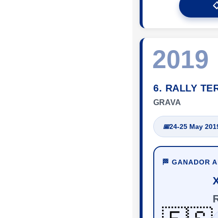

2019
6. RALLY TE
GRAVA
📅
24-25 May 201
🏁 GANADOR 