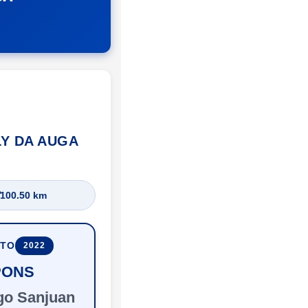
LY DA AUGA
100.50 km
UTO
2022
PONS
go Sanjuan