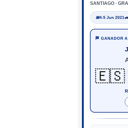
SANTIAGO · GR
📅
4-5 Jun 2021

🏁 GANADOR 
A
🇪🇸
R