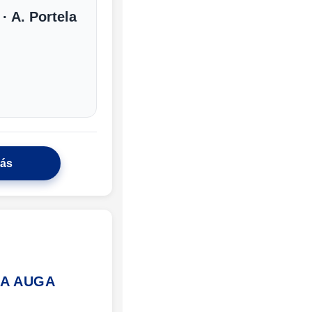
· A. Portela
más
DA AUGA