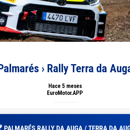
Palmarés › Rally Terra da Aug
Hace 5 meses
EuroMotor.APP
 PALMARÉS RALLY DA AUGA / TERRA DA AU