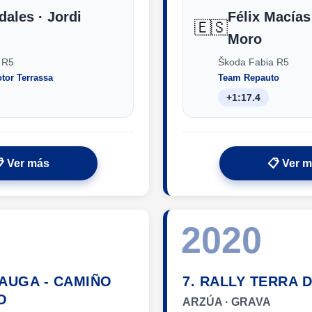
dales · Jordi
Félix Macías 
🇪🇸
Moro
 R5
Škoda Fabia R5
tor Terrassa
Team Repauto
+1:17.4
 Ver más
📋 Ver 
2020
 AUGA - CAMIÑO
7. RALLY TERRA 
O
ARZÚA · GRAVA