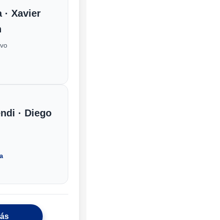
 · Xavier
n
evo
ndi · Diego
a
más