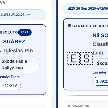
AVA
📅
25-26 Sep 2020
🚗
72/56

110/63
📏
122.78 km
🏁 GANADOR ABSOL
ABSOLUTO
2021
Nil S
J. SUÁREZ
Claudi
. Iglesias Pin
Leite
🇪🇸
Škoda Fabia
Škod
Rally2 evo
Escuderí
ecalvi Team
1:09:1
1:22:21.8
SUBCAMPEÓN