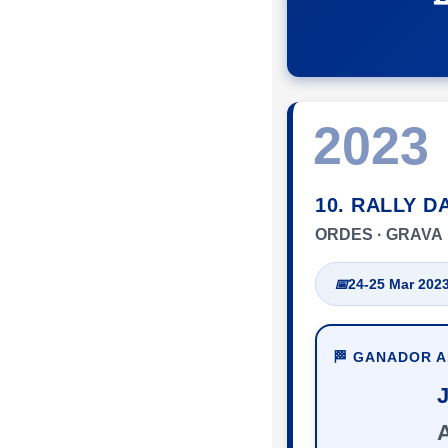
2023
10. RALLY D
ORDES · GRAVA
📅
24-25 Mar 202
🏁 GANADOR 
A