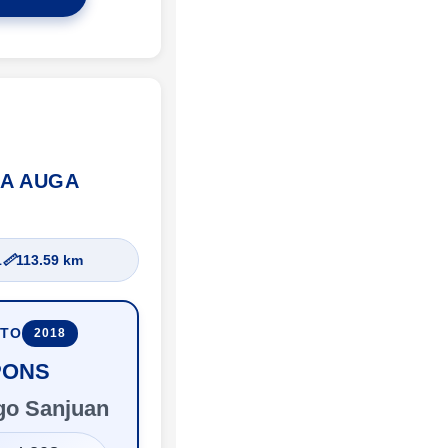
DA AUGA
1
📏
113.59 km
UTO
2018
PONS
go Sanjuan