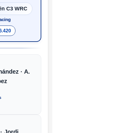
oën C3 WRC
acing
6.420
nández · A.
pez
s
· Jordi