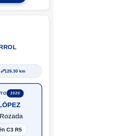
ERROL
7
📏
126.30 km
UTO
2020
 LÓPEZ
 Rozada
ën C3 R5