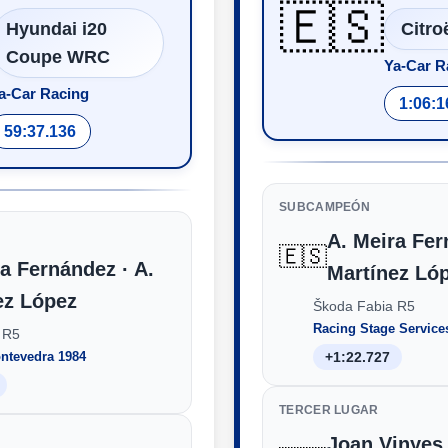
🇪🇸
Hyundai i20
Citr
Coupe WRC
Ya-Car R
a-Car Racing
1:06:1
59:37.136
SUBCAMPEÓN
A. Meira Fer
🇪🇸
a Fernández · A.
Martínez Ló
ez López
Škoda Fabia R5
Racing Stage Service
 R5
ntevedra 1984
+1:22.727
TERCER LUGAR
Joan Vinyes 