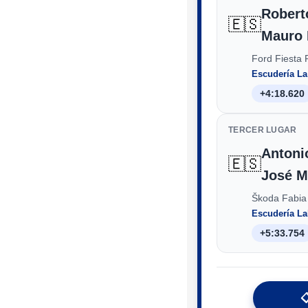
Roberto
🇪🇸
Mauro 
Ford Fiesta 
Escudería L
+4:18.620
TERCER LUGAR
Antoni
🇪🇸
José M
Škoda Fabia
Escudería La
+5:33.754
