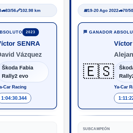
3
🚗
83/56
📏
102.98 km
📅
19-20 Ago 2022
🚗
70/5
ABSOLUTO
🏁 GANADOR ABSOL
2023
Víctor SENRA
Vícto
David Vázquez
Aleja
🇪🇸
Škoda Fabia
Škod
Rally2 evo
Rally
a-Car Racing
Ya-Car R
1:04:30.344
1:11:2
SUBCAMPEÓN