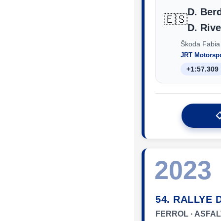
D. Ber
🇪🇸
D. Riv
Škoda Fabia
JRT Motorsp
+1:57.309

2023
54. RALLYE 
FERROL · ASFA