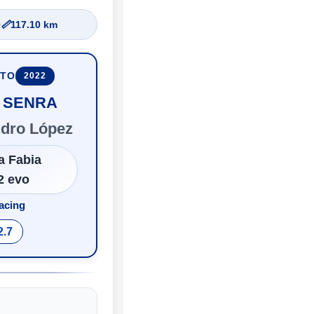
0
📏
117.10 km
UTO
2022
r SENRA
ndro López
a Fabia
2 evo
acing
2.7