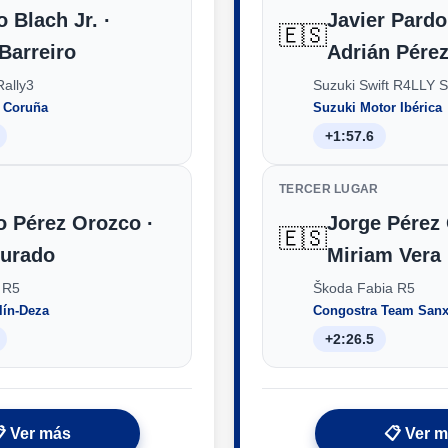
 Blach Jr. ·
Javier Pardo
🇪🇸
Barreiro
Adrián Pére
Rally3
Suzuki Swift R4LLY S
a Coruña
Suzuki Motor Ibérica
+1:57.6
TERCER LUGAR
o Pérez Orozco ·
Jorge Pérez 
🇪🇸
urado
Miriam Vera
 R5
Škoda Fabia R5
lín-Deza
Congostra Team San
+2:26.5
 Ver más
📋 Ver 