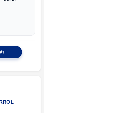
más
ERROL