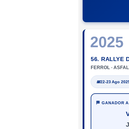
2025
56. RALLYE 
FERROL · ASFA
📅
22-23 Ago 202
🏁 GANADOR 