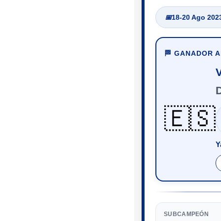
📅
18-20 Ago 202
🏁 GANADOR 
🇪🇸
Y
SUBCAMPEÓN