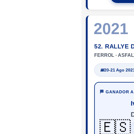
2021
52. RALLYE 
FERROL · ASFA
📅
20-21 Ago 202
🏁 GANADOR 
🇪🇸