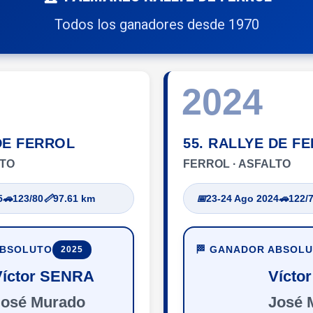
Todos los ganadores desde 1970
2024
DE FERROL
55. RALLYE DE F
LTO
FERROL · ASFALTO
5
🚗
123/80
📏
97.61 km
📅
23-24 Ago 2024
🚗
122/
ABSOLUTO
🏁 GANADOR ABSOL
2025
Víctor SENRA
Vícto
José Murado
José 