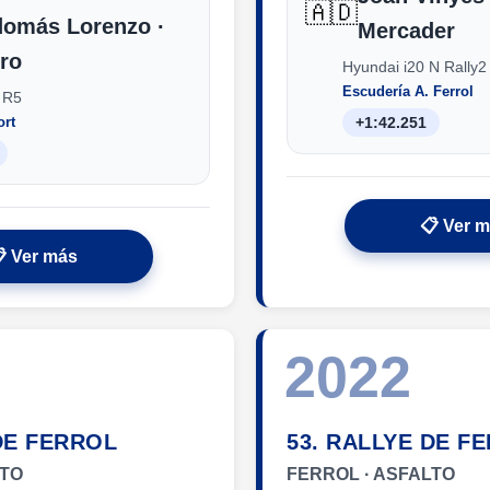
🇦🇩
domás Lorenzo ·
Mercader
ero
Hyundai i20 N Rally2
Escudería A. Ferrol
 R5
ort
+1:42.251
📋 Ver 
 Ver más
2022
DE FERROL
53. RALLYE DE F
LTO
FERROL · ASFALTO