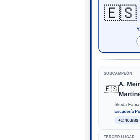
🇪🇸
Y
SUBCAMPEÓN
A. Meir
🇪🇸
Martín
Škoda Fabia
Escudería Po
+1:40.889
TERCER LUGAR