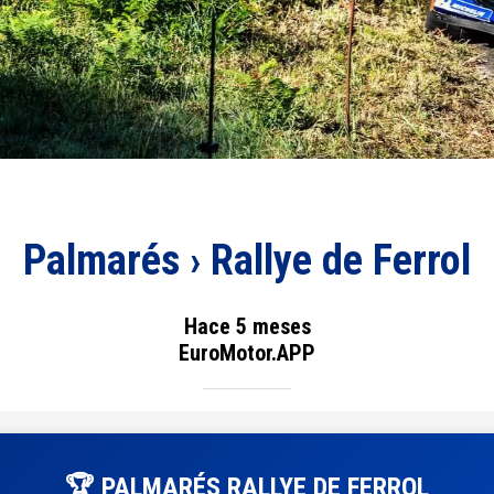
Palmarés › Rallye de Ferrol
Hace 5 meses
EuroMotor.APP
🏆 PALMARÉS RALLYE DE FERROL