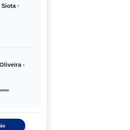
 Siota ·
z
Oliveira ·
xenxo
más