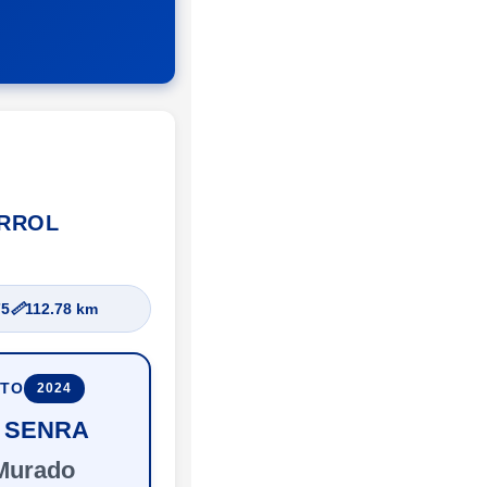
ERROL
75
📏
112.78 km
UTO
2024
r SENRA
Murado