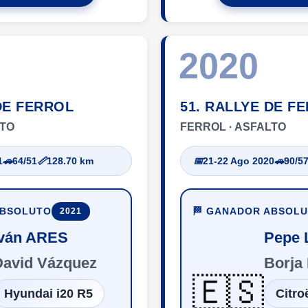
2020
DE FERROL
51. RALLYE DE F
LTO
FERROL · ASFALTO
1
🚗
64/51
📏
128.70 km
📅
21-22 Ago 2020
🚗
90/5
ABSOLUTO
🏁 GANADOR ABSOL
2021
Iván ARES
Pepe
David Vázquez
Borja
🇪🇸
Hyundai i20 R5
Citro