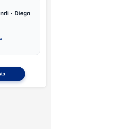
ndi · Diego
a
más