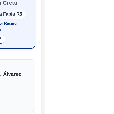
n Cretu
a Fabia R5
or Racing
a
6
. Álvarez