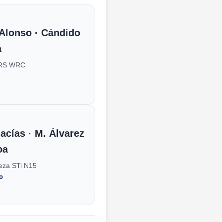
 Alonso · Cándido
a
 RS WRC
acías · M. Álvarez
oa
eza STi N15
o