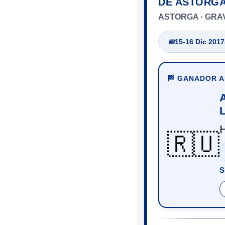
DE ASTORG
ASTORGA · GRA
📅
15-16 Dic 2017
🏁 GANADOR 
🇷🇺
S