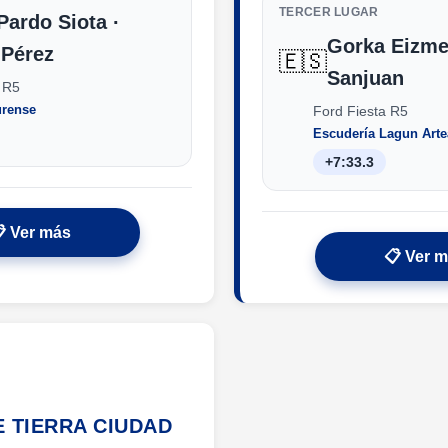
TERCER LUGAR
Pardo Siota ·
Gorka Eizme
 Pérez
🇪🇸
Sanjuan
 R5
urense
Ford Fiesta R5
Escudería Lagun Arte
+7:33.3
 Ver más
📋 Ver 
E TIERRA CIUDAD