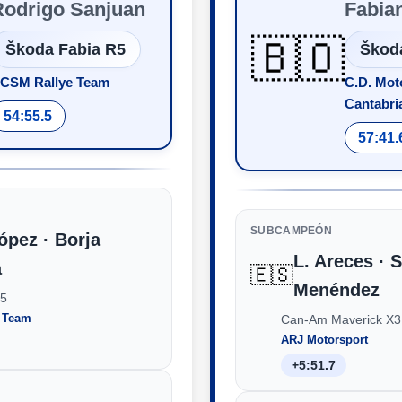
Rodrigo Sanjuan
Fabia
🇧🇴
Škoda Fabia R5
Škod
CSM Rallye Team
C.D. Mot
Cantabri
54:55.5
57:41.
SUBCAMPEÓN
ópez · Borja
L. Areces · S
a
🇪🇸
Menéndez
R5
y Team
Can-Am Maverick X3
ARJ Motorsport
+5:51.7