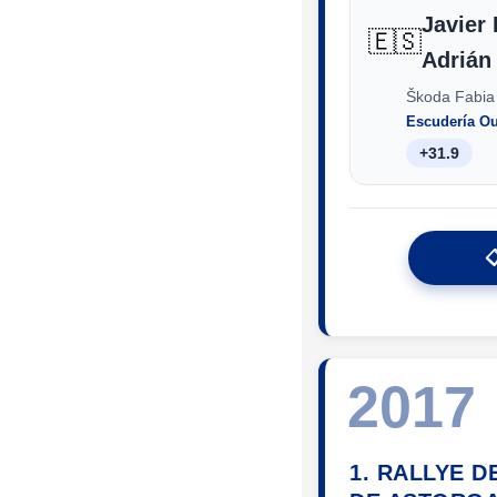
Javier 
🇪🇸
Adrián
Škoda Fabia
Escudería O
+31.9

2017
1. RALLYE D