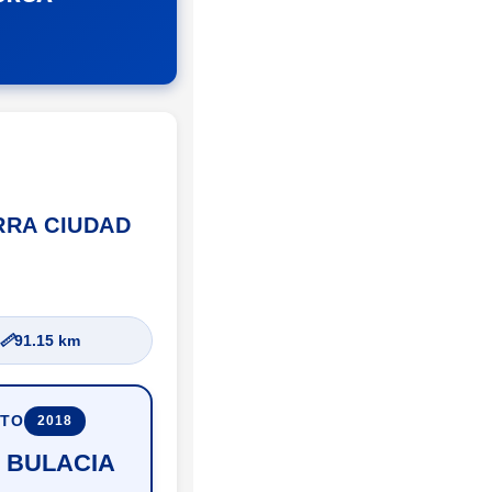
ERRA CIUDAD
📏
91.15 km
UTO
2018
o BULACIA