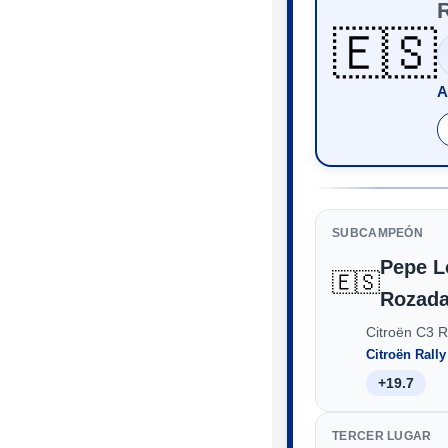
🇪🇸
A
SUBCAMPEÓN
Pepe L
🇪🇸
Rozad
Citroën C3 
Citroën Rall
+19.7
TERCER LUGAR