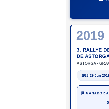
2019
3. RALLYE D
DE ASTORG
ASTORGA · GRA
📅
28-29 Jun 201
🏁 GANADOR 