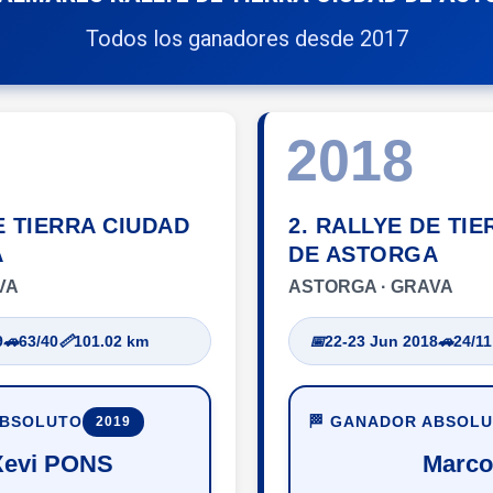
Todos los ganadores desde 2017
2018
E TIERRA CIUDAD
2. RALLYE DE TI
A
DE ASTORGA
VA
ASTORGA · GRAVA
9
🚗
63/40
📏
101.02 km
📅
22-23 Jun 2018
🚗
24/11
ABSOLUTO
🏁 GANADOR ABSOL
2019
Xevi PONS
Marc