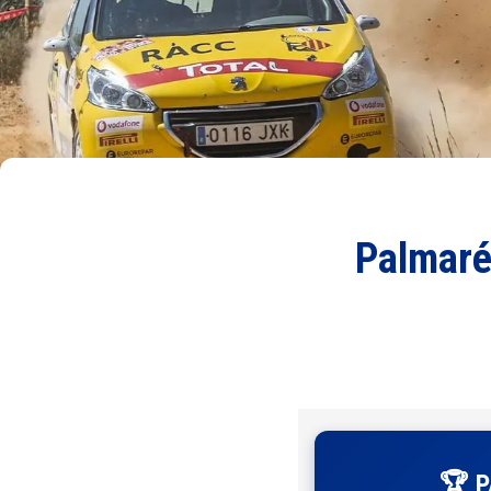
Palmaré
🏆 P