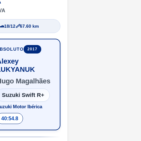
A
VA
🚗
18/12
📏
67.60 km
ABSOLUTO
2017
Alexey
LUKYANUK
Hugo Magalhães
Suzuki Swift R+
uzuki Motor Ibérica
40:54.8