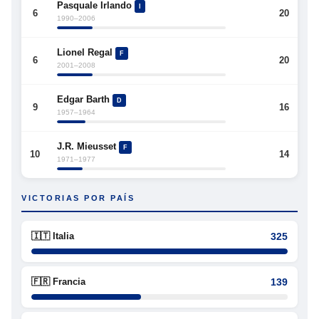
Pasquale Irlando
I
6
20
1990–2006
Lionel Regal
F
6
20
2001–2008
Edgar Barth
D
9
16
1957–1964
J.R. Mieusset
F
10
14
1971–1977
VICTORIAS POR PAÍS
🇮🇹 Italia
325
🇫🇷 Francia
139