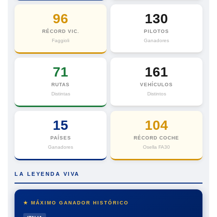
96
130
RÉCORD VIC.
PILOTOS
Faggioli
Ganadores
71
161
RUTAS
VEHÍCULOS
Distintas
Distintos
15
104
PAÍSES
RÉCORD COCHE
Ganadores
Osella FA30
LA LEYENDA VIVA
★ MÁXIMO GANADOR HISTÓRICO