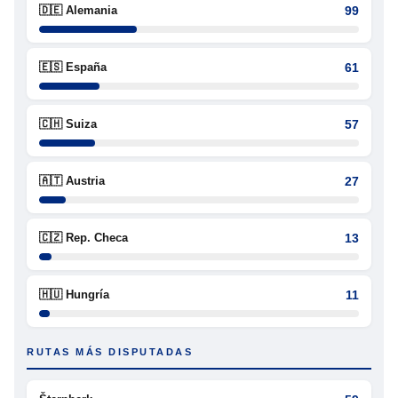
🇩🇪 Alemania
99
🇪🇸 España
61
🇨🇭 Suiza
57
🇦🇹 Austria
27
🇨🇿 Rep. Checa
13
🇭🇺 Hungría
11
RUTAS MÁS DISPUTADAS