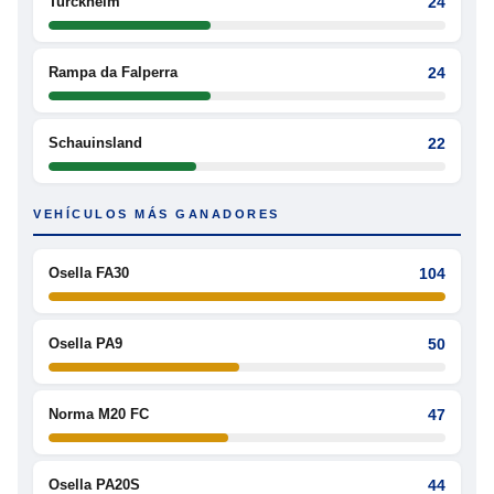
Turckheim
24
Rampa da Falperra
24
Schauinsland
22
VEHÍCULOS MÁS GANADORES
Osella FA30
104
Osella PA9
50
Norma M20 FC
47
Osella PA20S
44