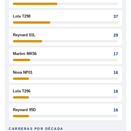
Lola T298
37
Reynard 01L
29
Martini MK56
17
Nova NP01
16
Lola T296
16
Reynard 95D
16
CARRERAS POR DÉCADA