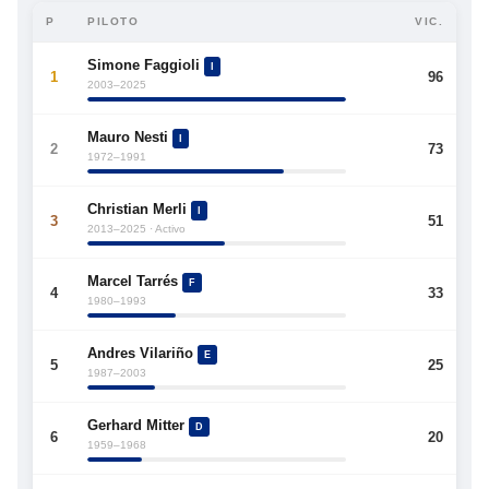
P
PILOTO
VIC.
Simone Faggioli
I
1
96
2003–2025
Mauro Nesti
I
2
73
1972–1991
Christian Merli
I
3
51
2013–2025 · Activo
Marcel Tarrés
F
4
33
1980–1993
Andres Vilariño
E
5
25
1987–2003
Gerhard Mitter
D
6
20
1959–1968