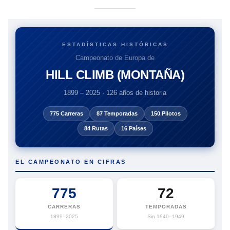
ESTADÍSTICAS HISTÓRICAS
Campeonato de Europa de
HILL CLIMB (MONTAÑA)
1899 – 2025 · 126 años de historia
775 Carreras
87 Temporadas
150 Pilotos
84 Rutas
16 Países
EL CAMPEONATO EN CIFRAS
775
72
CARRERAS
TEMPORADAS
1899–2025
Sin 1940–1949