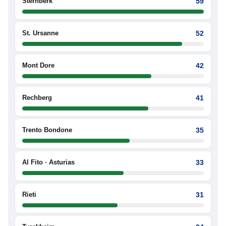
Šternberk
59
St. Ursanne
52
Mont Dore
42
Rechberg
41
Trento Bondone
35
Al Fito · Asturias
33
Rieti
31