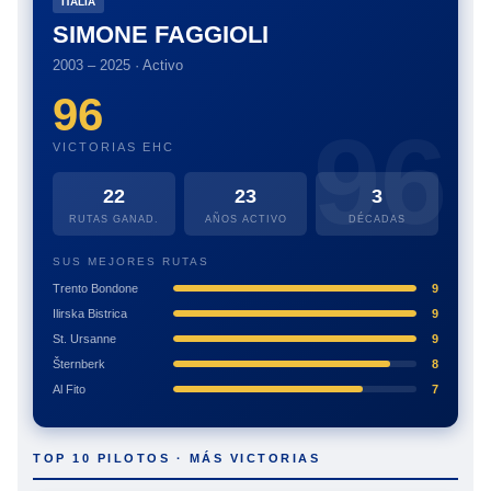
ITALIA
SIMONE FAGGIOLI
2003 – 2025 · Activo
96
VICTORIAS EHC
22
23
3
RUTAS GANAD.
AÑOS ACTIVO
DÉCADAS
SUS MEJORES RUTAS
Trento Bondone
9
Ilirska Bistrica
9
St. Ursanne
9
Šternberk
8
Al Fito
7
TOP 10 PILOTOS · MÁS VICTORIAS