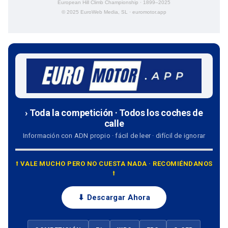
European Hill Climb Championship · 1899–2025
© 2025 EuroWeb Media, SL · euromotor.app
› Toda la competición · Todos los coches de
calle
Información con ADN propio · fácil de leer · difícil de ignorar
⭡ VALE MUCHO PERO NO CUESTA NADA · RECOMIÉNDANOS
⭡
⬇ Descargar Ahora