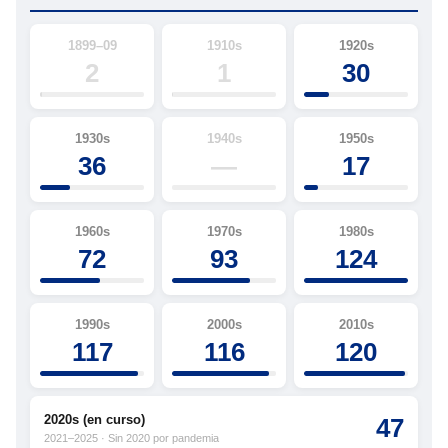
1899–09
1910s
1920s
2
1
30
1930s
1940s
1950s
36
—
17
1960s
1970s
1980s
72
93
124
1990s
2000s
2010s
117
116
120
2020s (en curso)
47
2021–2025 · Sin 2020 por pandemia