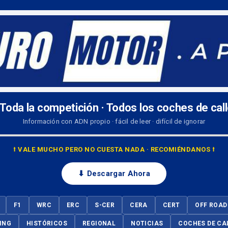
 Toda la competición · Todos los coches de cal
Información con ADN propio · fácil de leer · difícil de ignorar
⭡ VALE MUCHO PERO NO CUESTA NADA · RECOMIÉNDANOS ⭡
⬇ Descargar Ahora
F1
WRC
ERC
S-CER
CERA
CERT
OFF ROAD
ING
HISTÓRICOS
REGIONAL
NOTICIAS
COCHES DE CA