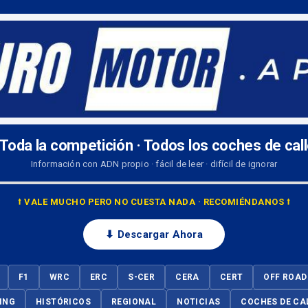
 Toda la competición · Todos los coches de cal
Información con ADN propio · fácil de leer · difícil de ignorar
⭡ VALE MUCHO PERO NO CUESTA NADA · RECOMIÉNDANOS ⭡
⬇ Descargar Ahora
F1
WRC
ERC
S-CER
CERA
CERT
OFF ROAD
ING
HISTÓRICOS
REGIONAL
NOTICIAS
COCHES DE CA