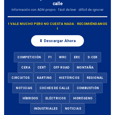
calle
Información con ADN propio · fácil de leer · difícil de ignorar
⭡ VALE MUCHO PERO NO CUESTA NADA · RECOMIÉNDANOS
⭡
⬇ Descargar Ahora
COMPETICIÓN
F1
WRC
ERC
S-CER
CERA
CERT
OFF ROAD
MONTAÑA
CIRCUITOS
KARTING
HISTÓRICOS
REGIONAL
NOTICIAS
COCHES DE CALLE
COMBUSTIÓN
HÍBRIDOS
ELÉCTRICOS
HIDRÓGENO
INDUSTRIALES
NOTICIAS