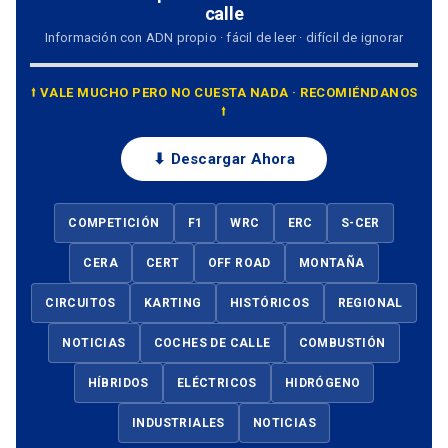
calle
Información con ADN propio · fácil de leer · difícil de ignorar
⭡ VALE MUCHO PERO NO CUESTA NADA · RECOMIÉNDANOS
⭡
⬇ Descargar Ahora
COMPETICIÓN
F1
WRC
ERC
S-CER
CERA
CERT
OFF ROAD
MONTAÑA
CIRCUITOS
KARTING
HISTÓRICOS
REGIONAL
NOTICIAS
COCHES DE CALLE
COMBUSTIÓN
HÍBRIDOS
ELÉCTRICOS
HIDRÓGENO
INDUSTRIALES
NOTICIAS