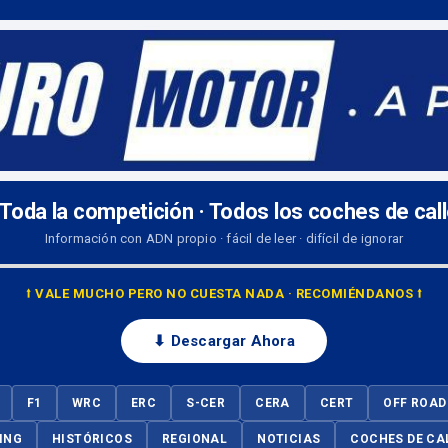
 Toda la competición · Todos los coches de cal
Información con ADN propio · fácil de leer · difícil de ignorar
⭡ VALE MUCHO PERO NO CUESTA NADA · RECOMIÉNDANOS ⭡
⬇ Descargar Ahora
F1
WRC
ERC
S-CER
CERA
CERT
OFF ROAD
ING
HISTÓRICOS
REGIONAL
NOTICIAS
COCHES DE CA