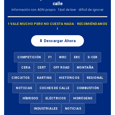
calle
Información con ADN propio · fácil de leer · difícil de ignorar
⭡ VALE MUCHO PERO NO CUESTA NADA · RECOMIÉNDANOS
⭡
⬇ Descargar Ahora
COMPETICIÓN
F1
WRC
ERC
S-CER
CERA
CERT
OFF ROAD
MONTAÑA
CIRCUITOS
KARTING
HISTÓRICOS
REGIONAL
NOTICIAS
COCHES DE CALLE
COMBUSTIÓN
HÍBRIDOS
ELÉCTRICOS
HIDRÓGENO
INDUSTRIALES
NOTICIAS