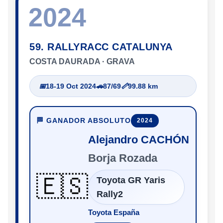
2024
59. RALLYRACC CATALUNYA
COSTA DAURADA · GRAVA
📅
18-19 Oct 2024
🚗
87/69
📏
99.88 km
🏁 GANADOR ABSOLUTO
2024
Alejandro CACHÓN
Borja Rozada
🇪🇸
Toyota GR Yaris
Rally2
Toyota España