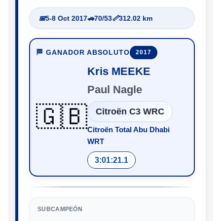
📅
5-8 Oct 2017
🚗
70/53
📏
312.02 km
🏁 GANADOR ABSOLUTO
2017
Kris MEEKE
Paul Nagle
🇬🇧
Citroën C3 WRC
Citroën Total Abu Dhabi
WRT
3:01:21.1
SUBCAMPEÓN