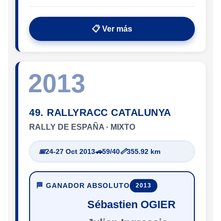
📋 Ver más
2013
49. RALLYRACC CATALUNYA
RALLY DE ESPAÑA · MIXTO
📅
24-27 Oct 2013
🚗
59/40
📏
355.92 km
🏁 GANADOR ABSOLUTO
2013
Sébastien OGIER