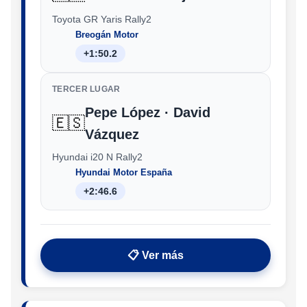
Toyota GR Yaris Rally2
Breogán Motor
+1:50.2
TERCER LUGAR
Pepe López · David
🇪🇸
Vázquez
Hyundai i20 N Rally2
Hyundai Motor España
+2:46.6
📋 Ver más