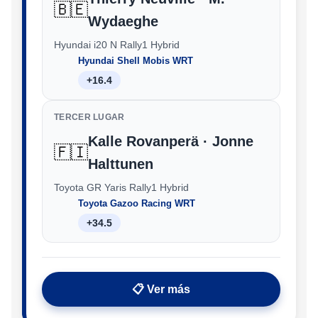
🇧🇪
Wydaeghe
Hyundai i20 N Rally1 Hybrid
Hyundai Shell Mobis WRT
+16.4
TERCER LUGAR
Kalle Rovanperä · Jonne
🇫🇮
Halttunen
Toyota GR Yaris Rally1 Hybrid
Toyota Gazoo Racing WRT
+34.5
📋 Ver más