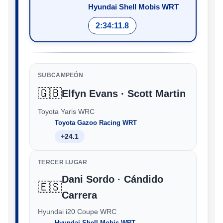
Hyundai Shell Mobis WRT
2:34:11.8
SUBCAMPEÓN
🇬🇧
Elfyn Evans · Scott Martin
Toyota Yaris WRC
Toyota Gazoo Racing WRT
+24.1
TERCER LUGAR
Dani Sordo · Cándido
🇪🇸
Carrera
Hyundai i20 Coupe WRC
Hyundai Shell Mobis WRT