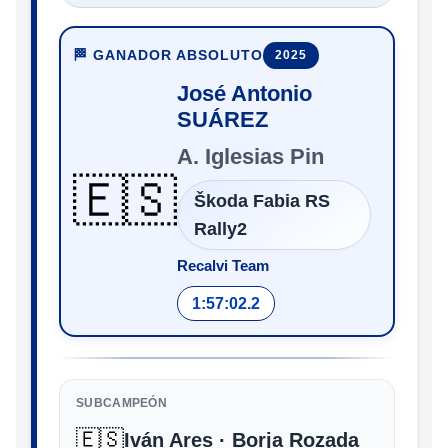
🏁 GANADOR ABSOLUTO
2025
José Antonio
SUÁREZ
A. Iglesias Pin
🇪🇸
Škoda Fabia RS
Rally2
Recalvi Team
1:57:02.2
SUBCAMPEÓN
🇪🇸
Iván Ares · Borja Rozada