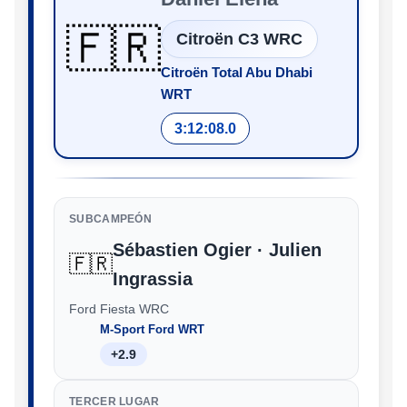
🇫🇷
Citroën C3 WRC
Citroën Total Abu Dhabi
WRT
3:12:08.0
SUBCAMPEÓN
Sébastien Ogier · Julien
🇫🇷
Ingrassia
Ford Fiesta WRC
M-Sport Ford WRT
+2.9
TERCER LUGAR