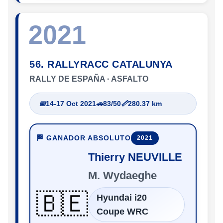
2021
56. RALLYRACC CATALUNYA
RALLY DE ESPAÑA · ASFALTO
📅
14-17 Oct 2021
🚗
83/50
📏
280.37 km
🏁 GANADOR ABSOLUTO
2021
Thierry NEUVILLE
M. Wydaeghe
🇧🇪
Hyundai i20
Coupe WRC