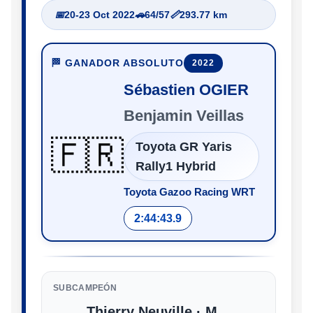
📅
20-23 Oct 2022
🚗
64/57
📏
293.77 km
🏁 GANADOR ABSOLUTO
2022
Sébastien OGIER
Benjamin Veillas
🇫🇷
Toyota GR Yaris
Rally1 Hybrid
Toyota Gazoo Racing WRT
2:44:43.9
SUBCAMPEÓN
Thierry Neuville · M.