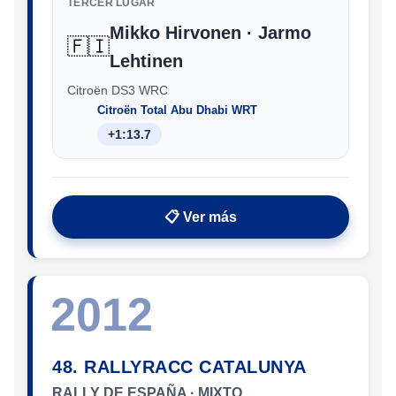
TERCER LUGAR
Mikko Hirvonen · Jarmo
🇫🇮
Lehtinen
Citroën DS3 WRC
Citroën Total Abu Dhabi WRT
+1:13.7
📋 Ver más
2012
48. RALLYRACC CATALUNYA
RALLY DE ESPAÑA · MIXTO