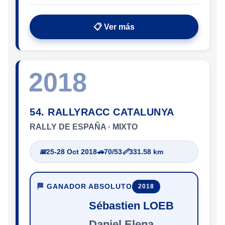
📋 Ver más
2018
54. RALLYRACC CATALUNYA
RALLY DE ESPAÑA · MIXTO
📅
25-28 Oct 2018
🚗
70/53
📏
331.58 km
🏁 GANADOR ABSOLUTO
2018
Sébastien LOEB
Daniel Elena