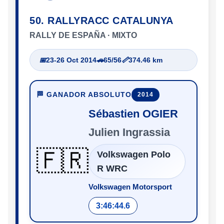
50. RALLYRACC CATALUNYA
RALLY DE ESPAÑA · MIXTO
📅
23-26 Oct 2014
🚗
65/56
📏
374.46 km
🏁 GANADOR ABSOLUTO
2014
Sébastien OGIER
Julien Ingrassia
🇫🇷
Volkswagen Polo
R WRC
Volkswagen Motorsport
3:46:44.6