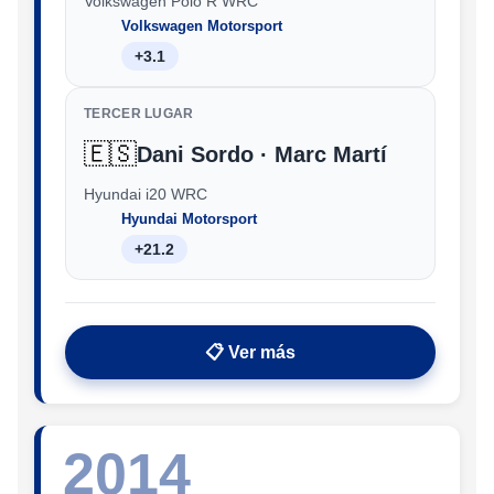
Volkswagen Polo R WRC
Volkswagen Motorsport
+3.1
TERCER LUGAR
🇪🇸
Dani Sordo · Marc Martí
Hyundai i20 WRC
Hyundai Motorsport
+21.2
📋 Ver más
2014