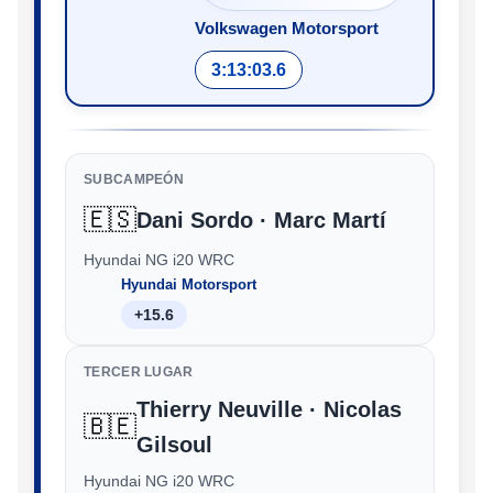
Volkswagen Motorsport
3:13:03.6
SUBCAMPEÓN
🇪🇸
Dani Sordo · Marc Martí
Hyundai NG i20 WRC
Hyundai Motorsport
+15.6
TERCER LUGAR
Thierry Neuville · Nicolas
🇧🇪
Gilsoul
Hyundai NG i20 WRC