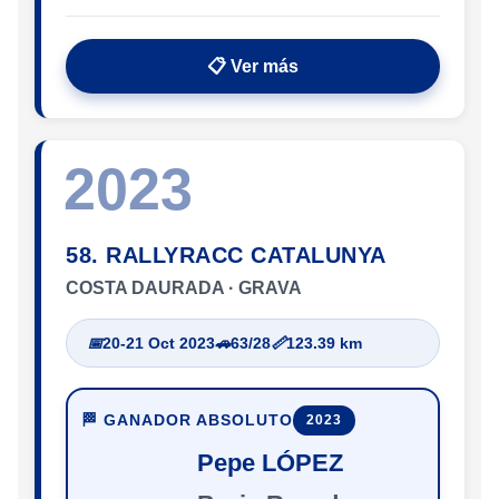
📋 Ver más
2023
58. RALLYRACC CATALUNYA
COSTA DAURADA · GRAVA
📅
20-21 Oct 2023
🚗
63/28
📏
123.39 km
🏁 GANADOR ABSOLUTO
2023
Pepe LÓPEZ