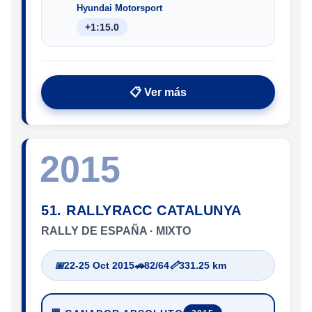
Hyundai Motorsport
+1:15.0
📋 Ver más
2015
51. RALLYRACC CATALUNYA
RALLY DE ESPAÑA · MIXTO
📅
22-25 Oct 2015
🚗
82/64
📏
331.25 km