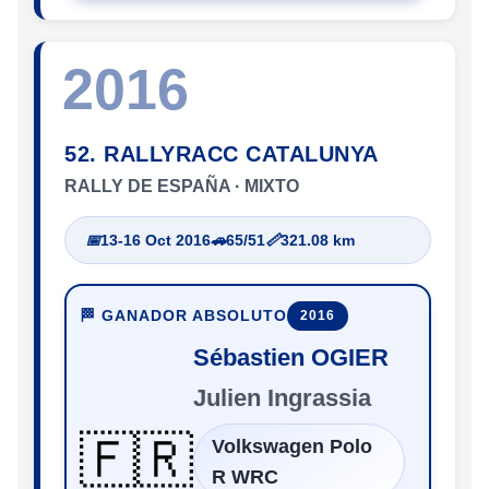
2016
52. RALLYRACC CATALUNYA
RALLY DE ESPAÑA · MIXTO
📅
13-16 Oct 2016
🚗
65/51
📏
321.08 km
🏁 GANADOR ABSOLUTO
2016
Sébastien OGIER
Julien Ingrassia
🇫🇷
Volkswagen Polo
R WRC