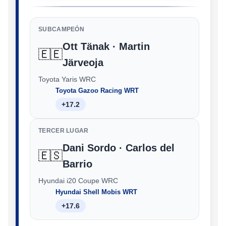
SUBCAMPEÓN
Ott Tänak · Martin
🇪🇪
Järveoja
Toyota Yaris WRC
Toyota Gazoo Racing WRT
+17.2
TERCER LUGAR
Dani Sordo · Carlos del
🇪🇸
Barrio
Hyundai i20 Coupe WRC
Hyundai Shell Mobis WRT
+17.6