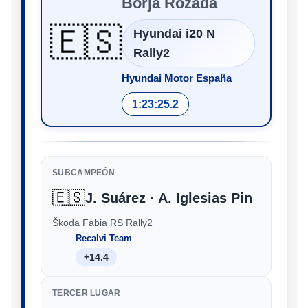
Borja Rozada
🇪🇸
Hyundai i20 N
Rally2
Hyundai Motor España
1:23:25.2
SUBCAMPEÓN
🇪🇸
J. Suárez · A. Iglesias Pin
Škoda Fabia RS Rally2
Recalvi Team
+14.4
TERCER LUGAR