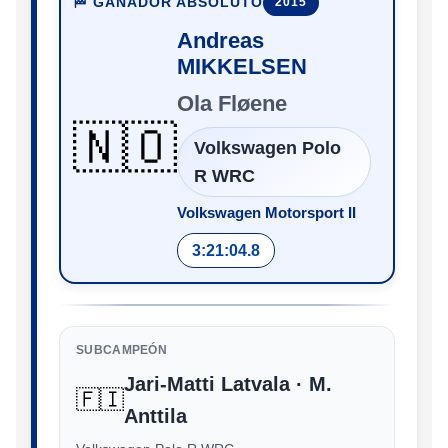
🏁 GANADOR ABSOLUTO
2015
Andreas
MIKKELSEN
Ola Fløene
🇳🇴
Volkswagen Polo
R WRC
Volkswagen Motorsport II
3:21:04.8
SUBCAMPEÓN
Jari-Matti Latvala · M.
🇫🇮
Anttila