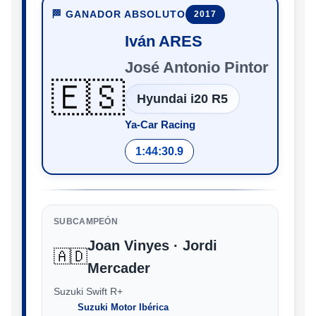
🏁 GANADOR ABSOLUTO
2017
Iván ARES
José Antonio Pintor
🇪🇸
Hyundai i20 R5
Ya-Car Racing
1:44:30.9
SUBCAMPEÓN
Joan Vinyes · Jordi
🇦🇩
Mercader
Suzuki Swift R+
Suzuki Motor Ibérica