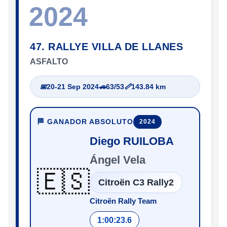
2024
47. RALLYE VILLA DE LLANES
ASFALTO
📅
20-21 Sep 2024
🚗
63/53
📏
143.84 km
🏁 GANADOR ABSOLUTO
2024
Diego RUILOBA
Ángel Vela
🇪🇸
Citroën C3 Rally2
Citroën Rally Team
1:00:23.6