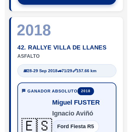
2018
42. RALLYE VILLA DE LLANES
ASFALTO
📅
28-29 Sep 2018
🚗
71/29
📏
157.66 km
🏁 GANADOR ABSOLUTO
2018
Miguel FUSTER
Ignacio Aviñó
🇪🇸
Ford Fiesta R5