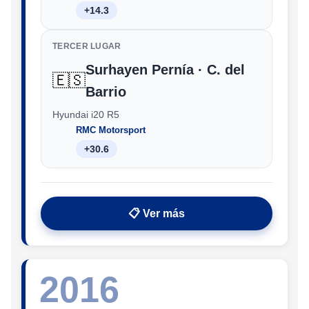
+14.3
TERCER LUGAR
Surhayen Pernía · C. del
🇪🇸
Barrio
Hyundai i20 R5
RMC Motorsport
+30.6
📋 Ver más
2016