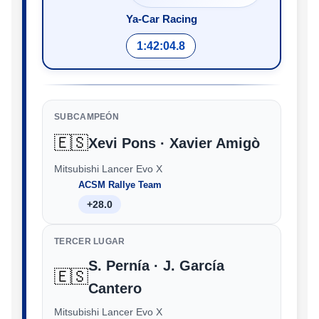
Ya-Car Racing
1:42:04.8
SUBCAMPEÓN
🇪🇸
Xevi Pons · Xavier Amigò
Mitsubishi Lancer Evo X
ACSM Rallye Team
+28.0
TERCER LUGAR
S. Pernía · J. García
🇪🇸
Cantero
Mitsubishi Lancer Evo X