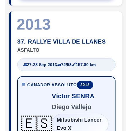
2013
37. RALLYE VILLA DE LLANES
ASFALTO
📅
27-28 Sep 2013
🚗
72/53
📏
157.80 km
🏁 GANADOR ABSOLUTO
2013
Víctor SENRA
Diego Vallejo
🇪🇸
Mitsubishi Lancer
Evo X