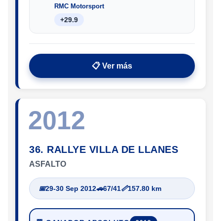
RMC Motorsport
+29.9
📋 Ver más
2012
36. RALLYE VILLA DE LLANES
ASFALTO
📅
29-30 Sep 2012
🚗
67/41
📏
157.80 km