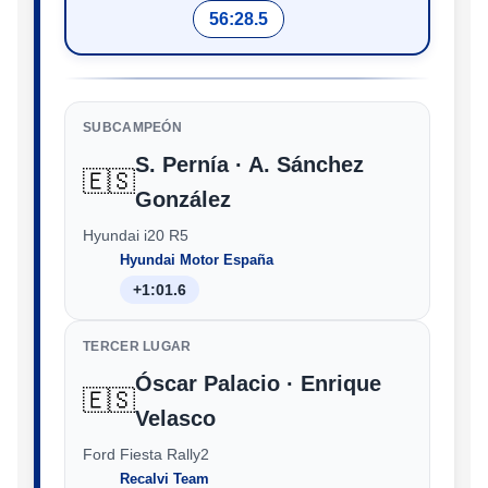
56:28.5
SUBCAMPEÓN
S. Pernía · A. Sánchez
🇪🇸
González
Hyundai i20 R5
Hyundai Motor España
+1:01.6
TERCER LUGAR
Óscar Palacio · Enrique
🇪🇸
Velasco
Ford Fiesta Rally2
Recalvi Team