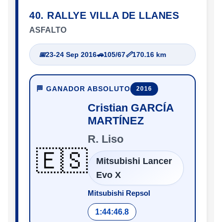
40. RALLYE VILLA DE LLANES
ASFALTO
📅
23-24 Sep 2016
🚗
105/67
📏
170.16 km
🏁 GANADOR ABSOLUTO
2016
Cristian GARCÍA
MARTÍNEZ
R. Liso
🇪🇸
Mitsubishi Lancer
Evo X
Mitsubishi Repsol
1:44:46.8