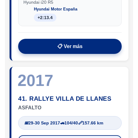
Hyundai i20 R5
Hyundai Motor España
+2:13.4
📋 Ver más
2017
41. RALLYE VILLA DE LLANES
ASFALTO
📅
29-30 Sep 2017
🚗
104/40
📏
157.66 km