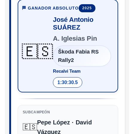
🏁 GANADOR ABSOLUTO
2025
José Antonio
SUÁREZ
A. Iglesias Pin
🇪🇸
Škoda Fabia RS
Rally2
Recalvi Team
1:30:30.5
SUBCAMPEÓN
Pepe López · David
🇪🇸
Vázquez