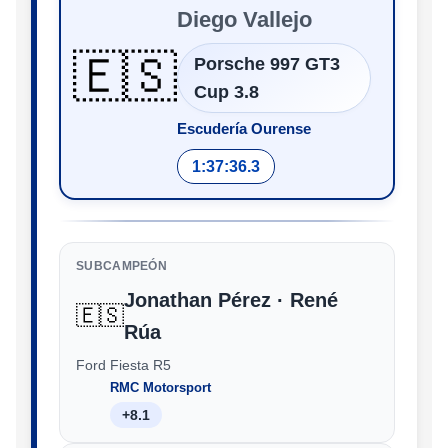
Diego Vallejo
🇪🇸
Porsche 997 GT3
Cup 3.8
Escudería Ourense
1:37:36.3
SUBCAMPEÓN
Jonathan Pérez · René
🇪🇸
Rúa
Ford Fiesta R5
RMC Motorsport
+8.1