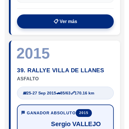
📋 Ver más
2015
39. RALLYE VILLA DE LLANES
ASFALTO
📅
25-27 Sep 2015
🚗
85/63
📏
170.16 km
🏁 GANADOR ABSOLUTO
2015
Sergio VALLEJO