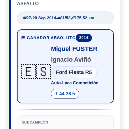
ASFALTO
📅
27-28 Sep 2014
🚗
81/53
📏
175.52 km
🏁 GANADOR ABSOLUTO
2014
Miguel FUSTER
Ignacio Aviñó
🇪🇸
Ford Fiesta R5
Auto-Laca Competición
1:44:38.5
SUBCAMPEÓN