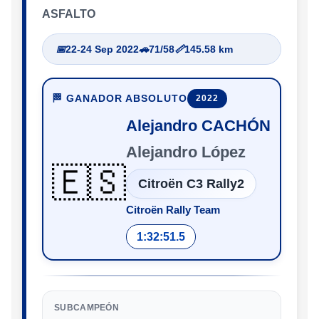
ASFALTO
📅
22-24 Sep 2022
🚗
71/58
📏
145.58 km
🏁 GANADOR ABSOLUTO
2022
Alejandro CACHÓN
Alejandro López
🇪🇸
Citroën C3 Rally2
Citroën Rally Team
1:32:51.5
SUBCAMPEÓN