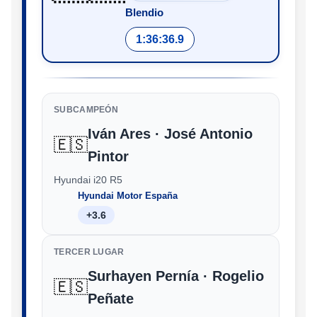
Blendio
1:36:36.9
SUBCAMPEÓN
Iván Ares · José Antonio
🇪🇸
Pintor
Hyundai i20 R5
Hyundai Motor España
+3.6
TERCER LUGAR
Surhayen Pernía · Rogelio
🇪🇸
Peñate