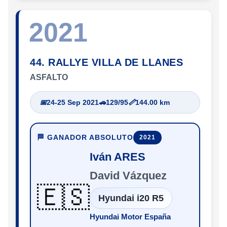
2021
44. RALLYE VILLA DE LLANES
ASFALTO
📅
24-25 Sep 2021
🚗
129/95
📏
144.00 km
🏁 GANADOR ABSOLUTO
2021
Iván ARES
David Vázquez
🇪🇸
Hyundai i20 R5
Hyundai Motor España