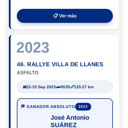
📋 Ver más
2023
46. RALLYE VILLA DE LLANES
ASFALTO
📅
22-23 Sep 2023
🚗
45/35
📏
133.27 km
🏁 GANADOR ABSOLUTO
2023
José Antonio
SUÁREZ