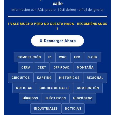
calle
Información con ADN propio · fácil de leer · difícil de ignorar
⭡ VALE MUCHO PERO NO CUESTA NADA · RECOMIÉNDANOS
⭡
⬇ Descargar Ahora
COMPETICIÓN
F1
WRC
ERC
S-CER
CERA
CERT
OFF ROAD
MONTAÑA
CIRCUITOS
KARTING
HISTÓRICOS
REGIONAL
NOTICIAS
COCHES DE CALLE
COMBUSTIÓN
HÍBRIDOS
ELÉCTRICOS
HIDRÓGENO
INDUSTRIALES
NOTICIAS