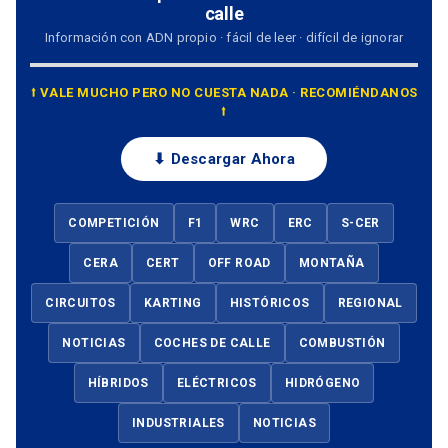
calle
Información con ADN propio · fácil de leer · difícil de ignorar
⭡ VALE MUCHO PERO NO CUESTA NADA · RECOMIÉNDANOS
⭡
⬇ Descargar Ahora
COMPETICIÓN
F1
WRC
ERC
S-CER
CERA
CERT
OFF ROAD
MONTAÑA
CIRCUITOS
KARTING
HISTÓRICOS
REGIONAL
NOTICIAS
COCHES DE CALLE
COMBUSTIÓN
HÍBRIDOS
ELÉCTRICOS
HIDRÓGENO
INDUSTRIALES
NOTICIAS