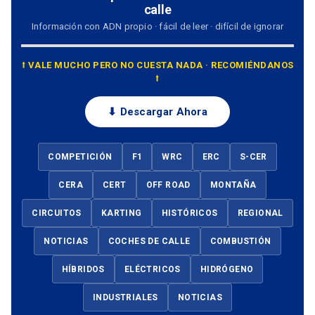
calle
Información con ADN propio · fácil de leer · difícil de ignorar
⭡ VALE MUCHO PERO NO CUESTA NADA · RECOMIÉNDANOS
⭡
⬇ Descargar Ahora
COMPETICIÓN
F1
WRC
ERC
S-CER
CERA
CERT
OFF ROAD
MONTAÑA
CIRCUITOS
KARTING
HISTÓRICOS
REGIONAL
NOTICIAS
COCHES DE CALLE
COMBUSTIÓN
HÍBRIDOS
ELÉCTRICOS
HIDRÓGENO
INDUSTRIALES
NOTICIAS