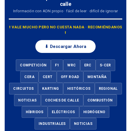
calle
Información con ADN propio · fácil de leer · difícil de ignorar
⭡ VALE MUCHO PERO NO CUESTA NADA · RECOMIÉNDANOS
⭡
⬇ Descargar Ahora
COMPETICIÓN
F1
WRC
ERC
S-CER
CERA
CERT
OFF ROAD
MONTAÑA
CIRCUITOS
KARTING
HISTÓRICOS
REGIONAL
NOTICIAS
COCHES DE CALLE
COMBUSTIÓN
HÍBRIDOS
ELÉCTRICOS
HIDRÓGENO
INDUSTRIALES
NOTICIAS