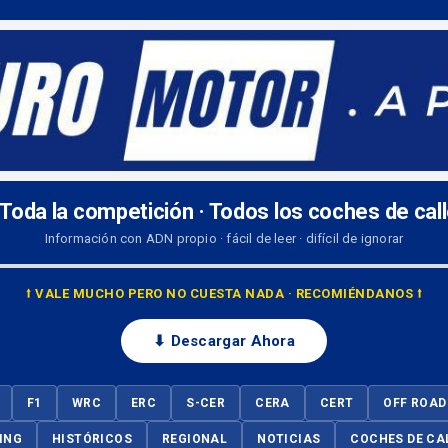
 Toda la competición · Todos los coches de cal
Información con ADN propio · fácil de leer · difícil de ignorar
⭡ VALE MUCHO PERO NO CUESTA NADA · RECOMIÉNDANOS ⭡
⬇ Descargar Ahora
F1
WRC
ERC
S-CER
CERA
CERT
OFF ROAD
ING
HISTÓRICOS
REGIONAL
NOTICIAS
COCHES DE CA