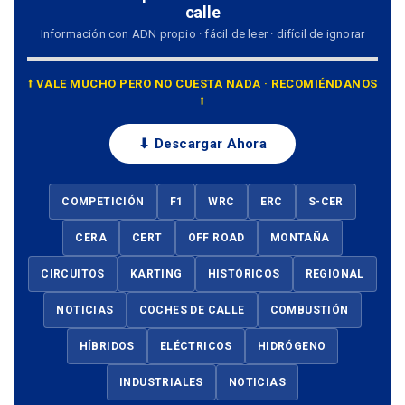
calle
Información con ADN propio · fácil de leer · difícil de ignorar
⭡ VALE MUCHO PERO NO CUESTA NADA · RECOMIÉNDANOS
⭡
⬇ Descargar Ahora
COMPETICIÓN
F1
WRC
ERC
S-CER
CERA
CERT
OFF ROAD
MONTAÑA
CIRCUITOS
KARTING
HISTÓRICOS
REGIONAL
NOTICIAS
COCHES DE CALLE
COMBUSTIÓN
HÍBRIDOS
ELÉCTRICOS
HIDRÓGENO
INDUSTRIALES
NOTICIAS