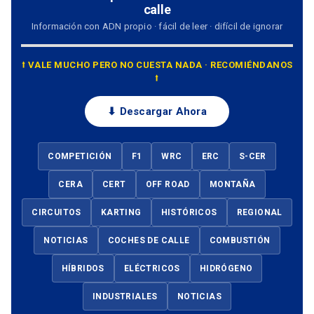
calle
Información con ADN propio · fácil de leer · difícil de ignorar
⭡ VALE MUCHO PERO NO CUESTA NADA · RECOMIÉNDANOS
⭡
⬇ Descargar Ahora
COMPETICIÓN
F1
WRC
ERC
S-CER
CERA
CERT
OFF ROAD
MONTAÑA
CIRCUITOS
KARTING
HISTÓRICOS
REGIONAL
NOTICIAS
COCHES DE CALLE
COMBUSTIÓN
HÍBRIDOS
ELÉCTRICOS
HIDRÓGENO
INDUSTRIALES
NOTICIAS