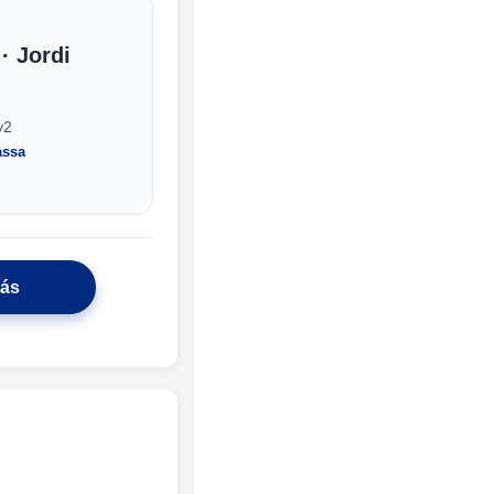
· Jordi
y2
assa
más