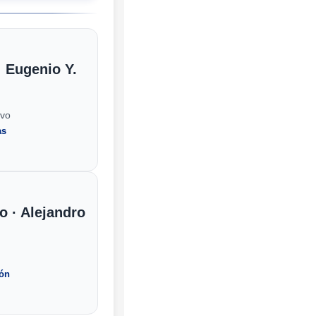
· Eugenio Y.
evo
as
o · Alejandro
ión