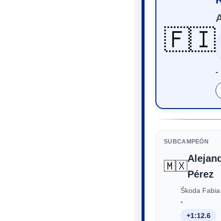
A
🇫🇮
‑
SUBCAMPEÓN
Alejan
🇲🇽
Pérez
Škoda Fabia
‑
+1:12.6