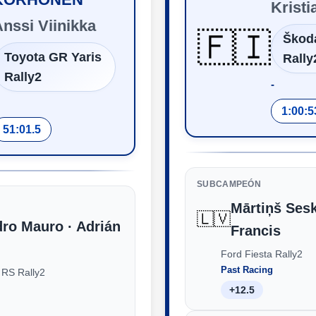
Krist
nssi Viinikka
🇫🇮
Škod
Toyota GR Yaris
Rally
Rally2
‑
1:00:5
51:01.5
SUBCAMPEÓN
Mārtiņš Sesk
🇱🇻
dro Mauro · Adrián
Francis
Ford Fiesta Rally2
Past Racing
 RS Rally2
+12.5