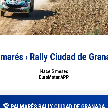
marés › Rally Ciudad de Gra
Hace 5 meses
EuroMotor.APP
🏆 PALMARÉS RALLY CIUDAD DE GRANADA