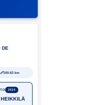
D DE
📏
100.62 km
UTO
2024
 HEIKKILÄ