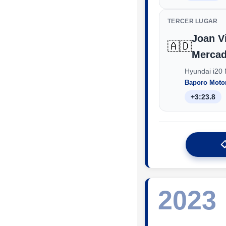
TERCER LUGAR
Joan Vi
🇦🇩
Mercad
Hyundai i20 
Baporo Moto
+3:23.8

2023