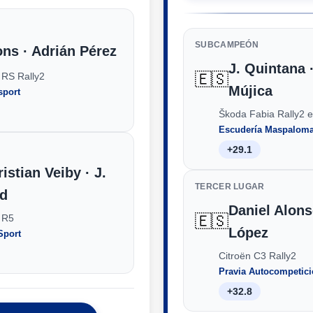
SUBCAMPEÓN
ons · Adrián Pérez
J. Quintana 
🇪🇸
 RS Rally2
Mújica
port
Škoda Fabia Rally2 
Escudería Maspalom
+29.1
istian Veiby · J.
TERCER LUGAR
ud
Daniel Alons
🇪🇸
 R5
López
Sport
Citroën C3 Rally2
Pravia Autocompetic
+32.8