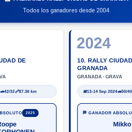
Todos los ganadores desde 2004
2024
IUDAD DE
10. RALLY CIUDA
GRANADA
VA
GRANADA · GRAVA
🚗
42/32
📏
87.36 km
📅
13-14 Sep 2024
🚗
50/40
ABSOLUTO
🏁 GANADOR ABSOL
2025
Roope
Mikko
KORHONEN