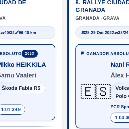
IUDAD DE
8. RALLYE CIUDA
GRANADA
VA
GRANADA · GRAVA
3
🚗
40/32
📏
96.40 km
📅
28-29 Oct 2022
🚗
38/24
ABSOLUTO
🏁 GANADOR ABSOL
2023
Mikko HEIKKILÄ
Nani
Samu Vaaleri
Álex 
🇪🇸
Škoda Fabia R5
Volk
Polo 
PCR Spo
1:01:39.9
1:04:4