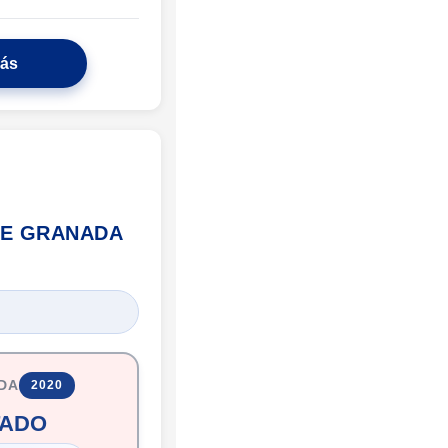
más
DE GRANADA
ADA
2020
TADO