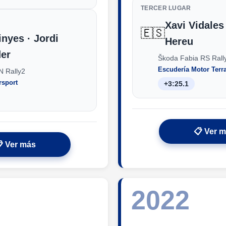
TERCER LUGAR
Xavi Vidales 
🇪🇸
nyes · Jordi
Hereu
er
Škoda Fabia RS Rall
Escudería Motor Terr
N Rally2
rsport
+3:25.1
📋 Ver 
 Ver más
2022