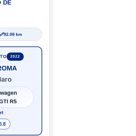
D DE
📏
92.08 km
UTO
2022
 ROMA
Haro
swagen
GTI R5
rt
6.8