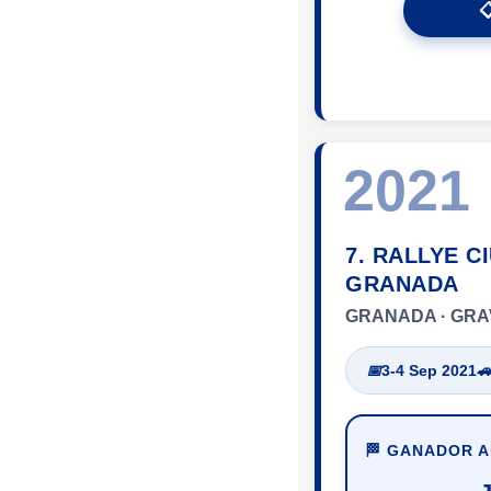

2021
7. RALLYE C
GRANADA
GRANADA · GRA
📅
3-4 Sep 2021

🏁 GANADOR 