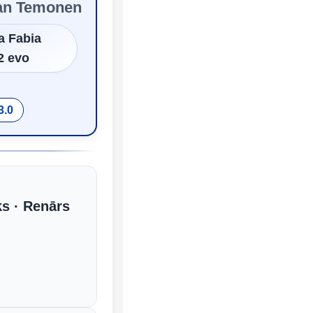
ian Temonen
a Fabia
2 evo
3.0
s · Renārs