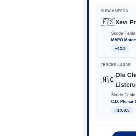
SUBCAMPEÓN
🇪🇸
Xevi P
Škoda Fabia
MAPO Motors
+42.2
TERCER LUGAR
Ole Chr
🇳🇴
Lister
Škoda Fabia
C.D. Plemar 
+1:00.5