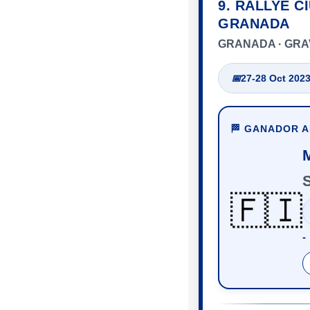
9. RALLYE C
GRANADA
GRANADA · GRA
📅
27-28 Oct 202
🏁 GANADOR 
🇫🇮
‑