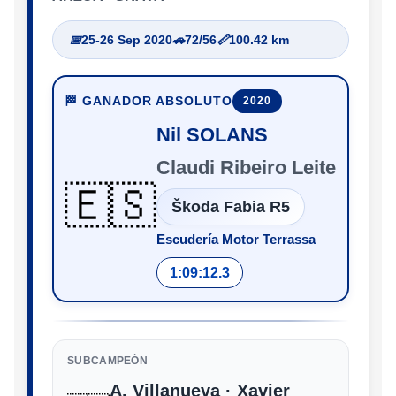
📅
25-26 Sep 2020
🚗
72/56
📏
100.42 km
🏁 GANADOR ABSOLUTO
2020
Nil SOLANS
Claudi Ribeiro Leite
🇪🇸
Škoda Fabia R5
Escudería Motor Terrassa
1:09:12.3
SUBCAMPEÓN
A. Villanueva · Xavier