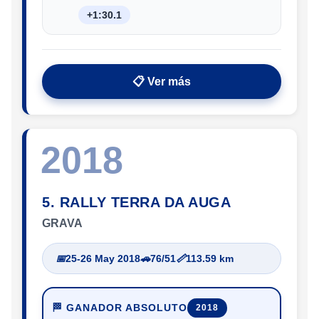
+1:30.1
📋 Ver más
2018
5. RALLY TERRA DA AUGA
GRAVA
📅
25-26 May 2018
🚗
76/51
📏
113.59 km
🏁 GANADOR ABSOLUTO
2018