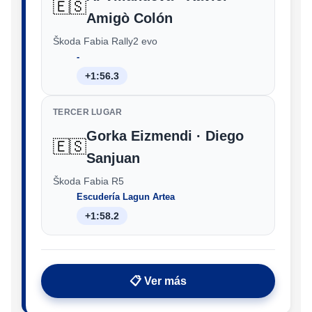
🇪🇸
Amigò Colón
Škoda Fabia Rally2 evo
‑
+1:56.3
TERCER LUGAR
Gorka Eizmendi · Diego
🇪🇸
Sanjuan
Škoda Fabia R5
Escudería Lagun Artea
+1:58.2
📋 Ver más