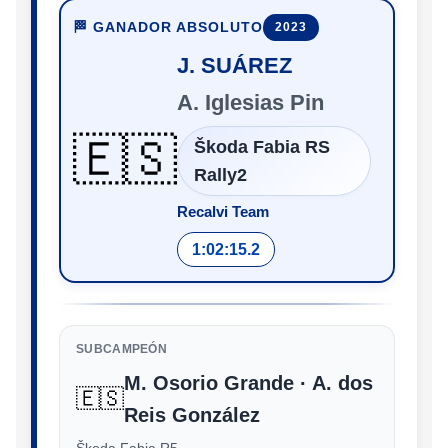
🏁 GANADOR ABSOLUTO
2023
J. SUÁREZ
A. Iglesias Pin
🇪🇸
Škoda Fabia RS
Rally2
Recalvi Team
1:02:15.2
SUBCAMPEÓN
M. Osorio Grande · A. dos
🇪🇸
Reis González
Škoda Fabia R5