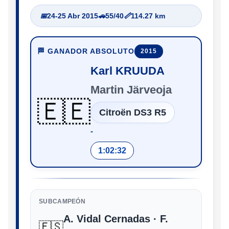
📅
24-25 Abr 2015
🚗
55/40
📏
114.27 km
🏁 GANADOR ABSOLUTO
2015
Karl KRUUDA
Martin Järveoja
🇪🇪
Citroën DS3 R5
‑
1:02:32
SUBCAMPEÓN
A. Vidal Cernadas · F.
🇪🇸