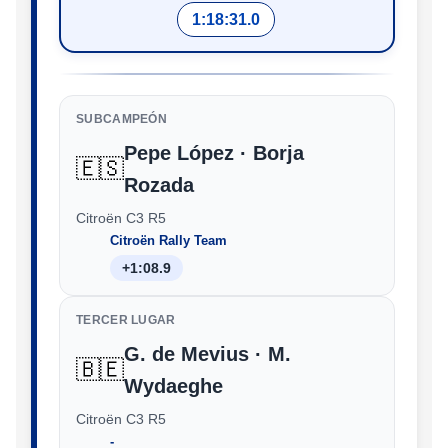
1:18:31.0
SUBCAMPEÓN
Pepe López · Borja
🇪🇸
Rozada
Citroën C3 R5
Citroën Rally Team
+1:08.9
TERCER LUGAR
G. de Mevius · M.
🇧🇪
Wydaeghe
Citroën C3 R5
‑