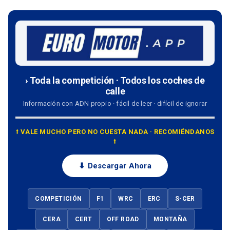
› Toda la competición · Todos los coches de
calle
Información con ADN propio · fácil de leer · difícil de ignorar
⭡ VALE MUCHO PERO NO CUESTA NADA · RECOMIÉNDANOS
⭡
⬇ Descargar Ahora
COMPETICIÓN
F1
WRC
ERC
S-CER
CERA
CERT
OFF ROAD
MONTAÑA