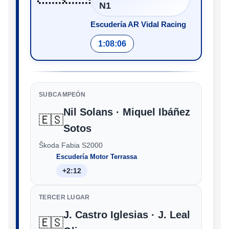
N1
Escudería AR Vidal Racing
1:08:06
SUBCAMPEÓN
Nil Solans · Miquel Ibáñez
🇪🇸
Sotos
Škoda Fabia S2000
Escudería Motor Terrassa
+2:12
TERCER LUGAR
J. Castro Iglesias · J. Leal
🇪🇸