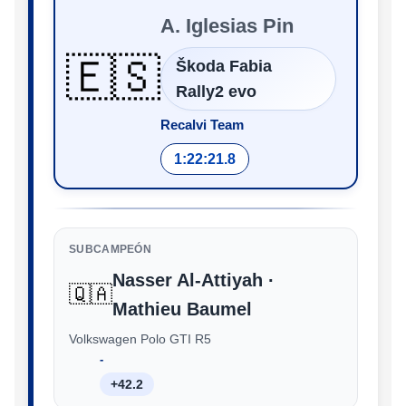
A. Iglesias Pin
🇪🇸
Škoda Fabia
Rally2 evo
Recalvi Team
1:22:21.8
SUBCAMPEÓN
Nasser Al-Attiyah ·
🇶🇦
Mathieu Baumel
Volkswagen Polo GTI R5
‑
+42.2