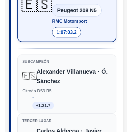
🇪🇸
Peugeot 208 N5
RMC Motorsport
1:07:03.2
SUBCAMPEÓN
Alexander Villanueva · Ó.
🇪🇸
Sánchez
Citroën DS3 R5
‑
+1:21.7
TERCER LUGAR
Carlos Aldecoa · Javier