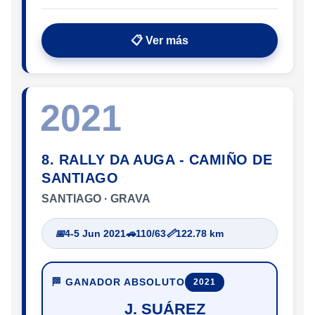
📋 Ver más
2021
8. RALLY DA AUGA - CAMIÑO DE
SANTIAGO
SANTIAGO · GRAVA
📅
4-5 Jun 2021
🚗
110/63
📏
122.78 km
🏁 GANADOR ABSOLUTO
2021
J. SUÁREZ