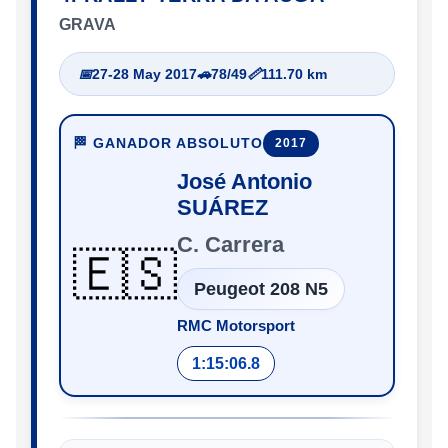
GRAVA
📅
27-28 May 2017
🚗
78/49
📏
111.70 km
🏁 GANADOR ABSOLUTO
2017
José Antonio
SUÁREZ
C. Carrera
🇪🇸
Peugeot 208 N5
RMC Motorsport
1:15:06.8