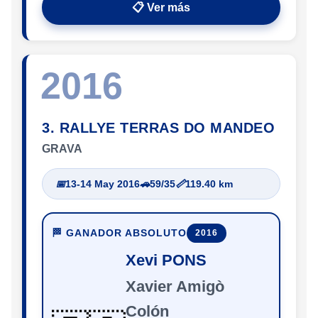
📋 Ver más
2016
3. RALLYE TERRAS DO MANDEO
GRAVA
📅
13-14 May 2016
🚗
59/35
📏
119.40 km
🏁 GANADOR ABSOLUTO
2016
Xevi PONS
Xavier Amigò
Colón