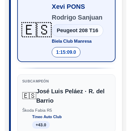
Xevi PONS
Rodrigo Sanjuan
🇪🇸
Peugeot 208 T16
Biela Club Manresa
1:15:09.0
SUBCAMPEÓN
José Luis Peláez · R. del
🇪🇸
Barrio
Škoda Fabia R5
Tineo Auto Club
+43.0