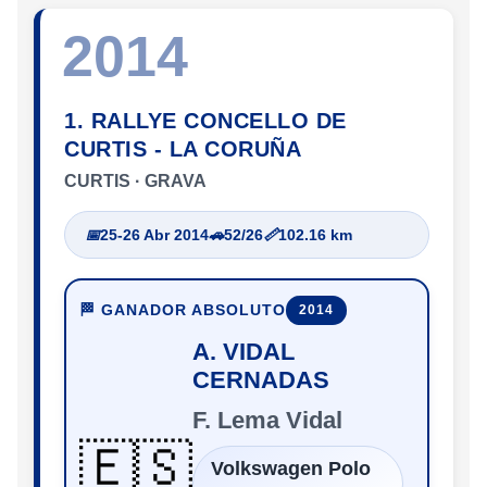
2014
1. RALLYE CONCELLO DE
CURTIS - LA CORUÑA
CURTIS · GRAVA
📅
25-26 Abr 2014
🚗
52/26
📏
102.16 km
🏁 GANADOR ABSOLUTO
2014
A. VIDAL
CERNADAS
F. Lema Vidal
🇪🇸
Volkswagen Polo