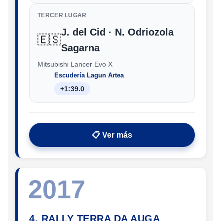
TERCER LUGAR
J. del Cid · N. Odriozola
🇪🇸
Sagarna
Mitsubishi Lancer Evo X
Escudería Lagun Artea
+1:39.0
📋 Ver más
2017
4. RALLY TERRA DA AUGA