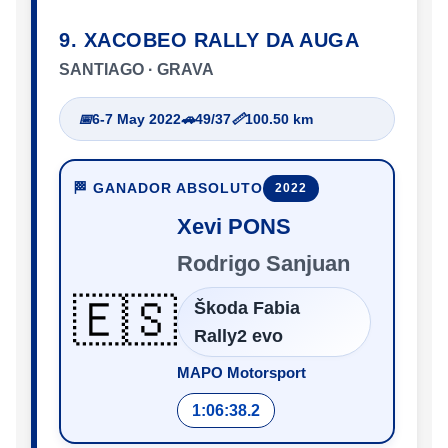
9. XACOBEO RALLY DA AUGA
SANTIAGO · GRAVA
📅
6-7 May 2022
🚗
49/37
📏
100.50 km
🏁 GANADOR ABSOLUTO
2022
Xevi PONS
Rodrigo Sanjuan
🇪🇸
Škoda Fabia
Rally2 evo
MAPO Motorsport
1:06:38.2