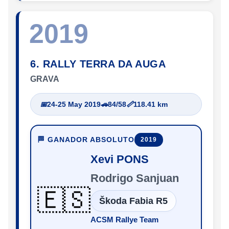
2019
6. RALLY TERRA DA AUGA
GRAVA
📅
24-25 May 2019
🚗
84/58
📏
118.41 km
🏁 GANADOR ABSOLUTO
2019
Xevi PONS
Rodrigo Sanjuan
🇪🇸
Škoda Fabia R5
ACSM Rallye Team