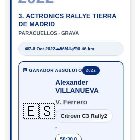
3. ACTRONICS RALLYE TIERRA
DE MADRID
PARACUELLOS · GRAVA
📅
7-8 Oct 2022
🚗
56/44
📏
90.46 km
🏁 GANADOR ABSOLUTO
2022
Alexander
VILLANUEVA
V. Ferrero
🇪🇸
Citroën C3 Rally2
‑
58:30.0