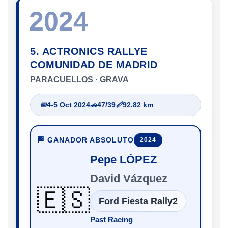
2024
5. ACTRONICS RALLYE
COMUNIDAD DE MADRID
PARACUELLOS · GRAVA
📅
4-5 Oct 2024
🚗
47/39
📏
92.82 km
🏁 GANADOR ABSOLUTO
2024
Pepe LÓPEZ
David Vázquez
🇪🇸
Ford Fiesta Rally2
Past Racing