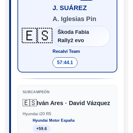
J. SUÁREZ
A. Iglesias Pin
🇪🇸
Škoda Fabia
Rally2 evo
Recalvi Team
57:44.1
SUBCAMPEÓN
🇪🇸
Iván Ares · David Vázquez
Hyundai i20 R5
Hyundai Motor España
+59.6