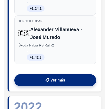
‑
+1:24.1
TERCER LUGAR
Alexander Villanueva ·
🇪🇸
José Murado
Škoda Fabia RS Rally2
‑
+1:42.8
📋 Ver más
2022