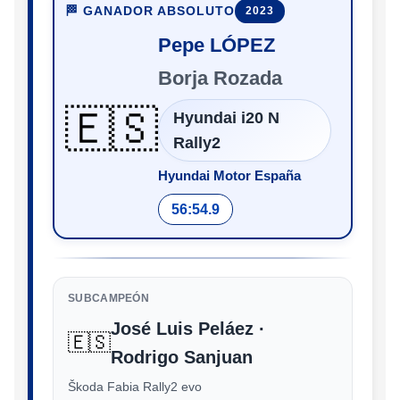
🏁 GANADOR ABSOLUTO
2023
Pepe LÓPEZ
Borja Rozada
🇪🇸
Hyundai i20 N
Rally2
Hyundai Motor España
56:54.9
SUBCAMPEÓN
José Luis Peláez ·
🇪🇸
Rodrigo Sanjuan
Škoda Fabia Rally2 evo