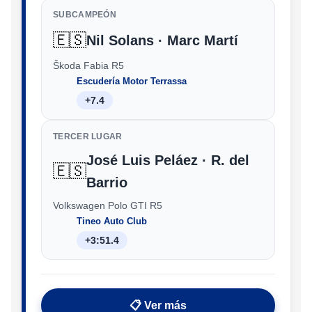
SUBCAMPEÓN
🇪🇸
Nil Solans · Marc Martí
Škoda Fabia R5
Escudería Motor Terrassa
+7.4
TERCER LUGAR
José Luis Peláez · R. del
🇪🇸
Barrio
Volkswagen Polo GTI R5
Tineo Auto Club
+3:51.4
📋 Ver más