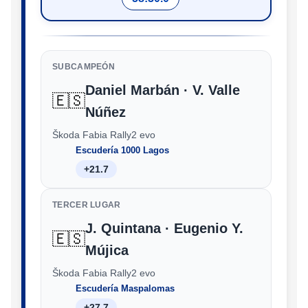
SUBCAMPEÓN
Daniel Marbán · V. Valle
🇪🇸
Núñez
Škoda Fabia Rally2 evo
Escudería 1000 Lagos
+21.7
TERCER LUGAR
J. Quintana · Eugenio Y.
🇪🇸
Mújica
Škoda Fabia Rally2 evo
Escudería Maspalomas
+27.7