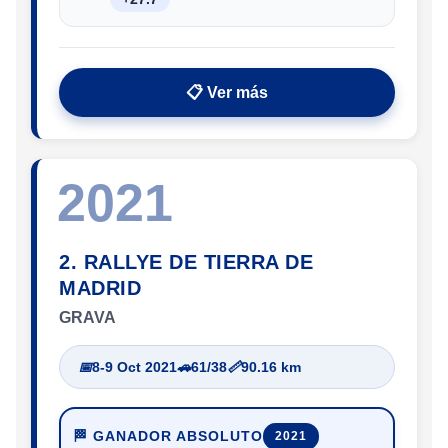
📋 Ver más
2021
2. RALLYE DE TIERRA DE
MADRID
GRAVA
📅
8-9 Oct 2021
🚗
61/38
📏
90.16 km
🏁 GANADOR ABSOLUTO
2021