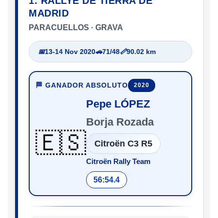
1. RALLYE DE TIERRA DE
MADRID
PARACUELLOS · GRAVA
📅
13-14 Nov 2020
🚗
71/48
📏
90.02 km
🏁 GANADOR ABSOLUTO
2020
Pepe LÓPEZ
Borja Rozada
🇪🇸
Citroën C3 R5
Citroën Rally Team
56:54.4