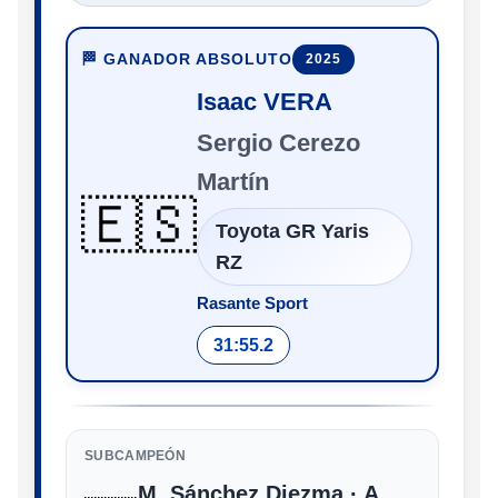
🏁 GANADOR ABSOLUTO
2025
Isaac VERA
Sergio Cerezo
Martín
🇪🇸
Toyota GR Yaris
RZ
Rasante Sport
31:55.2
SUBCAMPEÓN
M. Sánchez Diezma · A.