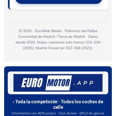
Ⓒ 2026 · EuroWeb Media · Palmarés del Rallye
Comunidad de Madrid / Tierra de Madrid · Datos
desde 2020. Notas: camiones solo tramos SS1-SS4
(2025), Madrid Gravel sin SS7-SS8 (2021).
› Toda la competición · Todos los coches de
calle
Información con ADN propio · fácil de leer · difícil de ignorar