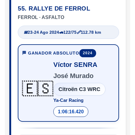
55. RALLYE DE FERROL
FERROL · ASFALTO
📅
23-24 Ago 2024
🚗
122/75
📏
112.78 km
🏁 GANADOR ABSOLUTO
2024
Víctor SENRA
José Murado
🇪🇸
Citroën C3 WRC
Ya-Car Racing
1:06:16.420