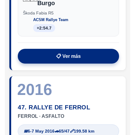
Burgo
Škoda Fabia R5
ACSM Rallye Team
+2:54.7
📋 Ver más
2016
47. RALLYE DE FERROL
FERROL · ASFALTO
📅
6-7 May 2016
🚗
65/47
📏
199.58 km