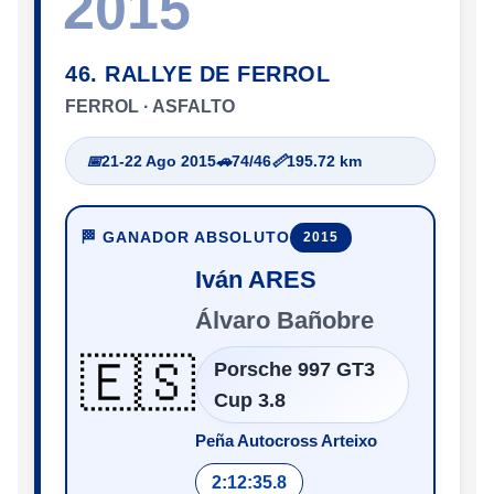
2015
46. RALLYE DE FERROL
FERROL · ASFALTO
📅
21-22 Ago 2015
🚗
74/46
📏
195.72 km
🏁 GANADOR ABSOLUTO
2015
Iván ARES
Álvaro Bañobre
🇪🇸
Porsche 997 GT3
Cup 3.8
Peña Autocross Arteixo
2:12:35.8