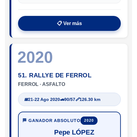
📋 Ver más
2020
51. RALLYE DE FERROL
FERROL · ASFALTO
📅
21-22 Ago 2020
🚗
90/57
📏
126.30 km
🏁 GANADOR ABSOLUTO
2020
Pepe LÓPEZ