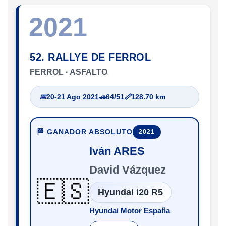
2021
52. RALLYE DE FERROL
FERROL · ASFALTO
📅
20-21 Ago 2021
🚗
64/51
📏
128.70 km
🏁 GANADOR ABSOLUTO
2021
Iván ARES
David Vázquez
🇪🇸
Hyundai i20 R5
Hyundai Motor España