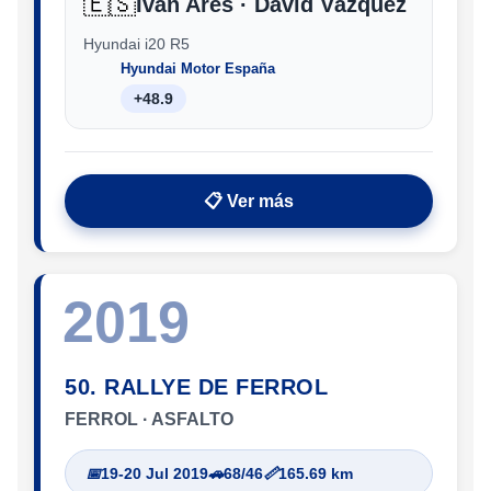
🇪🇸
Iván Ares · David Vázquez
Hyundai i20 R5
Hyundai Motor España
+48.9
📋 Ver más
2019
50. RALLYE DE FERROL
FERROL · ASFALTO
📅
19-20 Jul 2019
🚗
68/46
📏
165.69 km