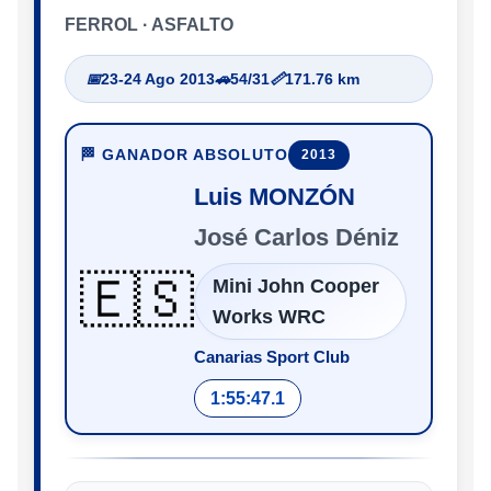
FERROL · ASFALTO
📅
23-24 Ago 2013
🚗
54/31
📏
171.76 km
🏁 GANADOR ABSOLUTO
2013
Luis MONZÓN
José Carlos Déniz
🇪🇸
Mini John Cooper
Works WRC
Canarias Sport Club
1:55:47.1