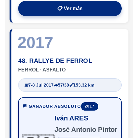
📋 Ver más
2017
48. RALLYE DE FERROL
FERROL · ASFALTO
📅
7-8 Jul 2017
🚗
57/38
📏
153.32 km
🏁 GANADOR ABSOLUTO
2017
Iván ARES
José Antonio Pintor