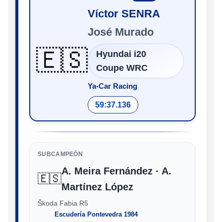
Víctor SENRA
José Murado
🇪🇸
Hyundai i20
Coupe WRC
Ya-Car Racing
59:37.136
SUBCAMPEÓN
A. Meira Fernández · A.
🇪🇸
Martínez López
Škoda Fabia R5
Escudería Pontevedra 1984