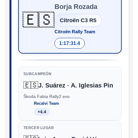
Borja Rozada
🇪🇸
Citroën C3 R5
Citroën Rally Team
1:17:31.4
SUBCAMPEÓN
🇪🇸
J. Suárez · A. Iglesias Pin
Škoda Fabia Rally2 evo
Recalvi Team
+4.4
TERCER LUGAR