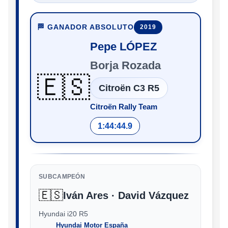
🏁 GANADOR ABSOLUTO
2019
Pepe LÓPEZ
Borja Rozada
🇪🇸
Citroën C3 R5
Citroën Rally Team
1:44:44.9
SUBCAMPEÓN
🇪🇸
Iván Ares · David Vázquez
Hyundai i20 R5
Hyundai Motor España