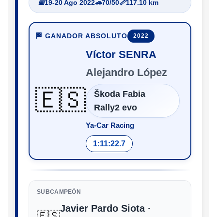
📅
19-20 Ago 2022
🚗
70/50
📏
117.10 km
🏁 GANADOR ABSOLUTO
2022
Víctor SENRA
Alejandro López
🇪🇸
Škoda Fabia
Rally2 evo
Ya-Car Racing
1:11:22.7
SUBCAMPEÓN
Javier Pardo Siota ·
🇪🇸