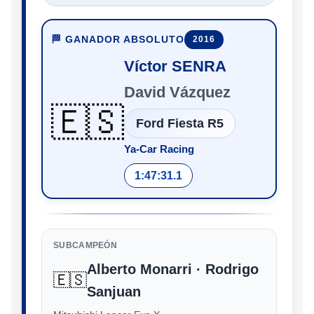
🏁 GANADOR ABSOLUTO
2016
Víctor SENRA
David Vázquez
🇪🇸
Ford Fiesta R5
Ya-Car Racing
1:47:31.1
SUBCAMPEÓN
Alberto Monarri · Rodrigo
🇪🇸
Sanjuan