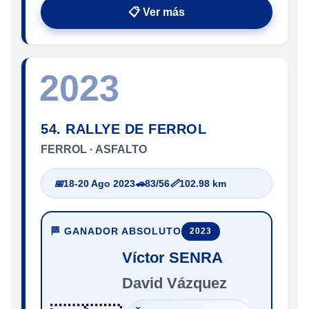
📋 Ver más
2023
54. RALLYE DE FERROL
FERROL · ASFALTO
📅
18-20 Ago 2023
🚗
83/56
📏
102.98 km
🏁 GANADOR ABSOLUTO
2023
Víctor SENRA
David Vázquez