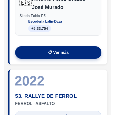
🇪🇸
José Murado
Škoda Fabia R5
Escudería Lalín-Deza
+5:33.754
📋 Ver más
2022
53. RALLYE DE FERROL
FERROL · ASFALTO