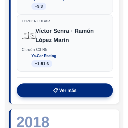
+9.3
TERCER LUGAR
Víctor Senra · Ramón
🇪🇸
López Marín
Citroën C3 R5
Ya-Car Racing
+1:51.6
📋 Ver más
2018