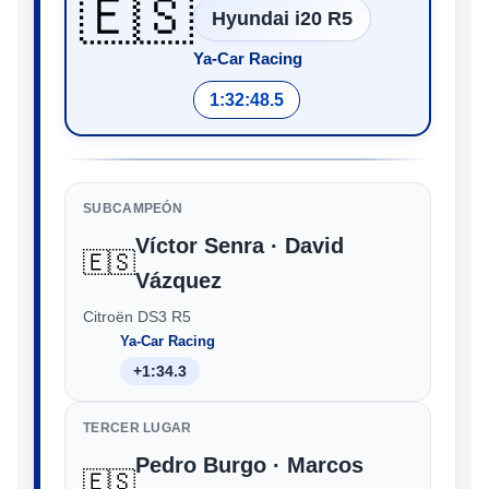
🇪🇸
Hyundai i20 R5
Ya-Car Racing
1:32:48.5
SUBCAMPEÓN
Víctor Senra · David
🇪🇸
Vázquez
Citroën DS3 R5
Ya-Car Racing
+1:34.3
TERCER LUGAR
Pedro Burgo · Marcos
🇪🇸