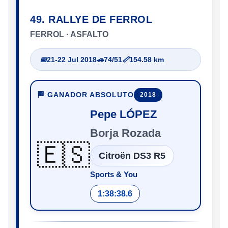
49. RALLYE DE FERROL
FERROL · ASFALTO
📅
21-22 Jul 2018
🚗
74/51
📏
154.58 km
🏁 GANADOR ABSOLUTO
2018
Pepe LÓPEZ
Borja Rozada
🇪🇸
Citroën DS3 R5
Sports & You
1:38:38.6