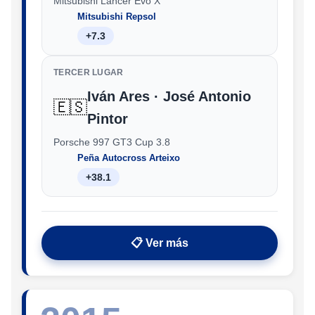
Mitsubishi Lancer Evo X
Mitsubishi Repsol
+7.3
TERCER LUGAR
Iván Ares · José Antonio
🇪🇸
Pintor
Porsche 997 GT3 Cup 3.8
Peña Autocross Arteixo
+38.1
📋 Ver más