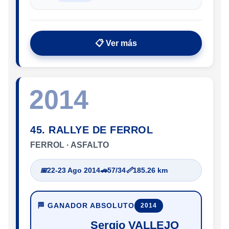
📋 Ver más
2014
45. RALLYE DE FERROL
FERROL · ASFALTO
📅
22-23 Ago 2014
🚗
57/34
📏
185.26 km
🏁 GANADOR ABSOLUTO
2014
Sergio VALLEJO