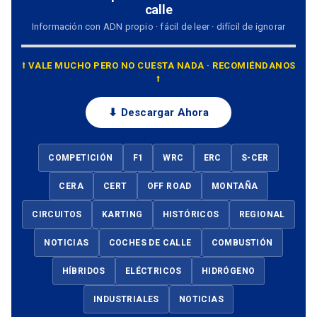
calle
Información con ADN propio · fácil de leer · difícil de ignorar
⭡ VALE MUCHO PERO NO CUESTA NADA · RECOMIÉNDANOS
⭡
⬇ Descargar Ahora
COMPETICIÓN
F1
WRC
ERC
S-CER
CERA
CERT
OFF ROAD
MONTAÑA
CIRCUITOS
KARTING
HISTÓRICOS
REGIONAL
NOTICIAS
COCHES DE CALLE
COMBUSTIÓN
HÍBRIDOS
ELÉCTRICOS
HIDRÓGENO
INDUSTRIALES
NOTICIAS