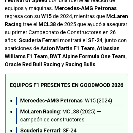
Festival of Speed
con una fuerte alineación de
equipos y máquinas.
Mercedes-AMG Petronas
regresa con su
W15
de 2024, mientras que
McLaren
Racing
trae el
MCL38
de 2025 que ayudó a asegurar
su primer Campeonato de Constructores en 26
años.
Scuderia Ferrari
mostrará el
SF-24
, junto con
apariciones de
Aston Martin F1 Team
,
Atlassian
Williams F1 Team
,
BWT Alpine Formula One Team
,
Oracle Red Bull Racing
y
Racing Bulls
.
EQUIPOS F1 PRESENTES EN GOODWOOD 2026
Mercedes-AMG Petronas
: W15 (2024)
McLaren Racing
: MCL38 (2025) —
campeón de constructores
Scuderia Ferrari
: SF-24