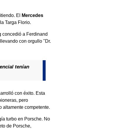
itiendo. El
Mercedes
a Targa Florio.
g concedió a Ferdinand
llevando con orgullo "Dr.
encial tenían
rrolló con éxito. Esta
pioneras, pero
po altamente competente.
gía turbo en Porsche. No
ieto de Porsche,