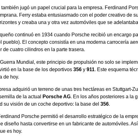
ia también jugó un papel crucial para la empresa. Ferdinand Pors
prana. Ferry estaba entusiasmado con el poder creativo de s
izontes y creaba una y otra vez automóviles que se adelantaba
equeño continuó en 1934 cuando Porsche recibió un encargo par
el pueblo). El concepto consistía en una moderna carrocería ae
 de cuatro cilindros en la parte trasera.
uerra Mundial, este principio de propulsión no solo se implem
irtió en la base de los deportivos
356
y
911
. Este esquema téc
a de hoy.
esa adquirió un terreno de unas tres hectáreas en Stuttgart-Z
a semilla de la actual
Porsche AG
. En los años posteriores a la 
 su visión de un coche deportivo: la base del
356
.
erdinand Porsche permitió el desarrollo estratégico de la empres
de diseño hasta convertirse en un fabricante de automóviles. As
ue es hoy.