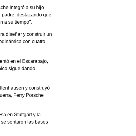
che integró a su hijo
u padre, destacando que
n a su tiempo".
a diseñar y construir un
rodinámica con cuatro
entó en el Escarabajo,
nico sigue dando
uffenhausen y construyó
guerra, Ferry Porsche
a en Stuttgart y la
í se sentaron las bases