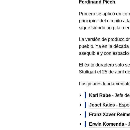
Ferdinand Piëch
.
Primero se aplicó en co
principio "del circuito a 
sigue siendo un pilar cent
La versión de producció
pueblo. Ya en la década 
asequible y con espacio p
El éxito duradero solo s
Stuttgart el 25 de abril 
Los pilares fundamentale
Karl Rabe
- Jefe de
Josef Kales
- Espec
Franz Xaver Reim
Erwin Komenda
- 