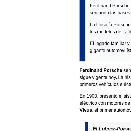
Ferdinand Porsche c
sentando las bases 
La filosofía Porsch
los modelos de call
El legado familiar y
gigante automovilíst
Ferdinand Porsche
sent
sigue vigente hoy. La hi
primeros vehículos eléctr
En 1900, presentó el si
eléctrico con motores d
Vivus
, el primer automóv
El Lohner-Porsch