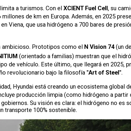
limita a turismos. Con el
XCIENT Fuel Cell
, su cam
6 millones de km en Europa. Además, en 2025 pres
en Viena, que usa hidrógeno a 700 bares de presión
ás ambicioso. Prototipos como el
N Vision 74
(un de
NITIUM
(orientado a familias) muestran que el hid
tipo de vehículo. Este último, que llegará en 2025,
o revolucionario bajo la filosofía
"Art of Steel"
.
lidad, Hyundai está creando un ecosistema global d
incluye producción limpia (como hidrógeno a partir 
gobiernos. Su visión es clara: el hidrógeno no es s
un transporte 100% sostenible.