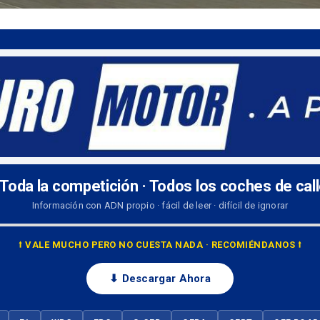
 Toda la competición · Todos los coches de cal
Información con ADN propio · fácil de leer · difícil de ignorar
⭡ VALE MUCHO PERO NO CUESTA NADA · RECOMIÉNDANOS ⭡
⬇ Descargar Ahora