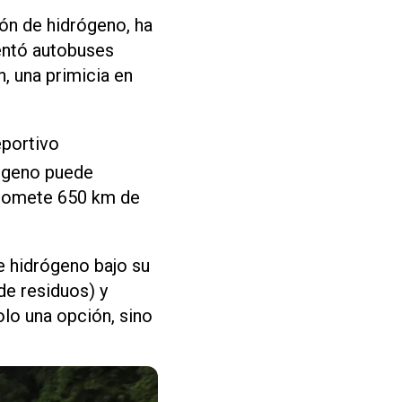
ión de hidrógeno, ha
entó autobuses
, una primicia en
portivo
rógeno puede
 promete 650 km de
e hidrógeno bajo su
de residuos) y
olo una opción, sino