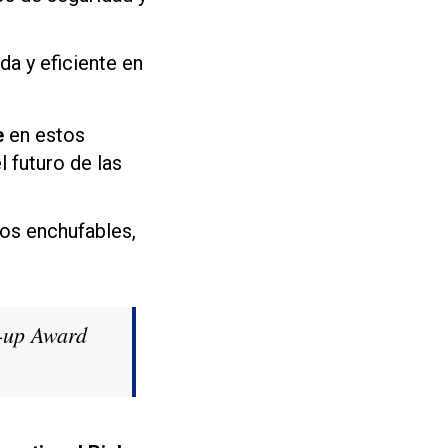
da y eficiente en
e
en estos
 futuro de las
los enchufables,
k-up Award