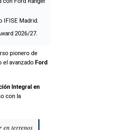
d con Ford Ranger
to IFISE Madrid.
 Award 2026/27.
rso pionero de
do el avanzado
Ford
ción Integral en
o con la
r en terrenos