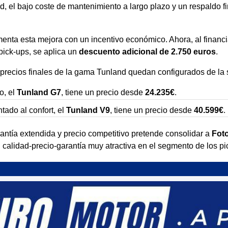
ad, el bajo coste de mantenimiento a largo plazo y un respaldo f
nta esta mejora con un incentivo económico. Ahora, al financi
pick-ups, se aplica un
descuento adicional de 2.750 euros
.
precios finales de la gama Tunland quedan configurados de la 
o, el
Tunland G7
, tiene un precio desde
24.235€
.
tado al confort, el
Tunland V9
, tiene un precio desde
40.599€
.
ntía extendida y precio competitivo pretende consolidar a
Fot
n calidad-precio-garantía muy atractiva en el segmento de los p