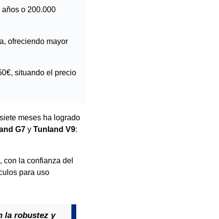
 5 años o 200.000
va, ofreciendo mayor
50€, situando el precio
 siete meses ha logrado
and G7
y
Tunland V9
:
o, con la confianza del
ículos para uso
 la robustez y