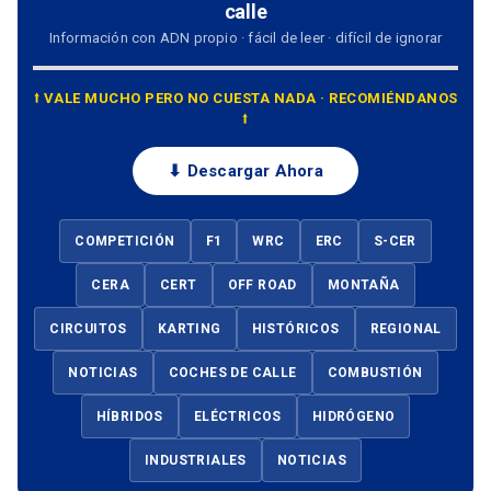
calle
Información con ADN propio · fácil de leer · difícil de ignorar
⭡ VALE MUCHO PERO NO CUESTA NADA · RECOMIÉNDANOS
⭡
⬇ Descargar Ahora
COMPETICIÓN
F1
WRC
ERC
S-CER
CERA
CERT
OFF ROAD
MONTAÑA
CIRCUITOS
KARTING
HISTÓRICOS
REGIONAL
NOTICIAS
COCHES DE CALLE
COMBUSTIÓN
HÍBRIDOS
ELÉCTRICOS
HIDRÓGENO
INDUSTRIALES
NOTICIAS