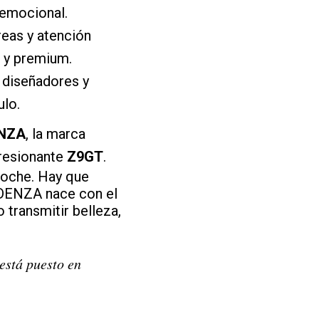
 emocional.
reas y atención
o y premium.
 diseñadores y
ulo.
NZA
, la marca
presionante
Z9GT
.
coche. Hay que
". DENZA nace con el
transmitir belleza,
está puesto en