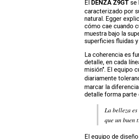
El
DENZA Z9GT
se 
caracterizado por s
natural. Egger expli
cómo cae cuando cub
muestra bajo la supe
superficies fluidas 
La coherencia es fu
detalle, en cada lín
misión". El equipo 
diariamente tolera
marcar la diferencia
detalle forma parte
La belleza es
que un buen t
El equipo de dise