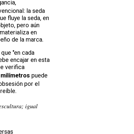
ancia,
encional: la seda
ue fluye la seda, en
bjeto, pero aún
 materializa en
seño de la marca.
 que "en cada
debe encajar en esta
e verifica
 milímetros
puede
 obsesión por el
eíble.
escultura; igual
ersas