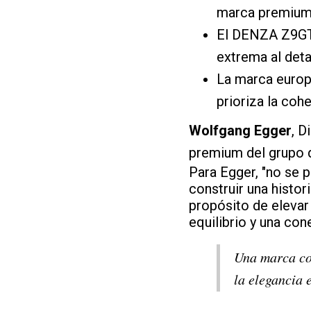
marca premium 
El DENZA Z9GT s
extrema al deta
La marca europ
prioriza la cohe
Wolfgang Egger
, D
premium del grupo q
Para Egger, "no se 
construir una histor
propósito de elevar
equilibrio y una con
Una marca com
la elegancia 