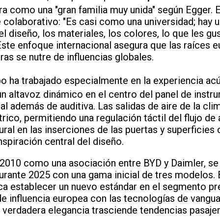
ra como una "gran familia muy unida" según Egger. 
 colaborativo: "Es casi como una universidad; hay 
diseño, los materiales, los colores, lo que les gus
 Este enfoque internacional asegura que las raíces 
as se nutre de influencias globales.
ipo ha trabajado especialmente en la experiencia acús
un altavoz dinámico en el centro del panel de inst
al además de auditiva. Las salidas de aire de la cl
ico, permitiendo una regulación táctil del flujo de 
ral en las inserciones de las puertas y superficies
inspiración central del diseño.
010 como una asociación entre BYD y Daimler, se i
ante 2025 con una gama inicial de tres modelos. B
sca establecer un nuevo estándar en el segmento 
de influencia europea con las tecnologías de vangua
verdadera elegancia trasciende tendencias pasaje