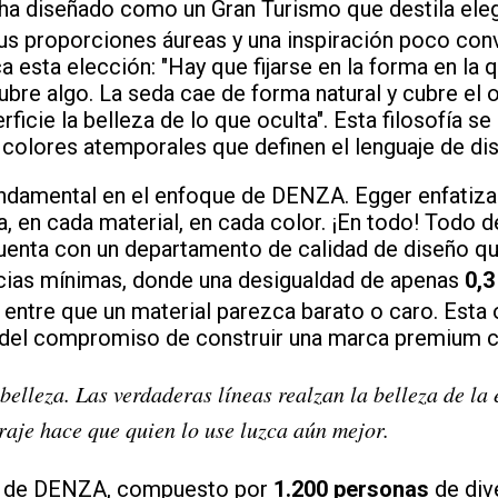
ha diseñado como un Gran Turismo que destila eleg
us proporciones áureas y una inspiración poco conv
ca esta elección: "Hay que fijarse en la forma en la q
re algo. La seda cae de forma natural y cubre el o
rficie la belleza de lo que oculta". Esta filosofía se
y colores atemporales que definen el lenguaje de di
ndamental en el enfoque de DENZA. Egger enfatiza
ea, en cada material, en cada color. ¡En todo! Todo 
cuenta con un departamento de calidad de diseño qu
ncias mínimas, donde una desigualdad de apenas
0,3
 entre que un material parezca barato o caro. Esta
 del compromiso de construir una marca premium cr
 belleza. Las verdaderas líneas realzan la belleza de la 
raje hace que quien lo use luzca aún mejor.
ño de DENZA, compuesto por
1.200 personas
de div