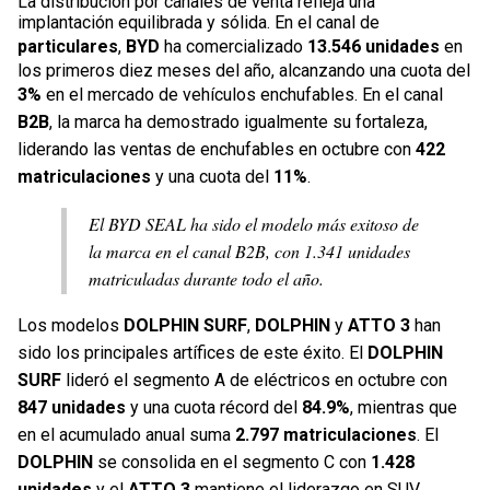
La distribución por canales de venta refleja una
implantación equilibrada y sólida. En el canal de
particulares
,
BYD
ha comercializado
13.546 unidades
en
los primeros diez meses del año, alcanzando una cuota del
3%
en el mercado de vehículos enchufables. En el canal
B2B
, la marca ha demostrado igualmente su fortaleza,
liderando las ventas de enchufables en octubre con
422
matriculaciones
y una cuota del
11%
.
El BYD SEAL ha sido el modelo más exitoso de
la marca en el canal B2B, con 1.341 unidades
matriculadas durante todo el año.
Los modelos
DOLPHIN SURF
,
DOLPHIN
y
ATTO 3
han
sido los principales artífices de este éxito. El
DOLPHIN
SURF
lideró el segmento A de eléctricos en octubre con
847 unidades
y una cuota récord del
84.9%
, mientras que
en el acumulado anual suma
2.797 matriculaciones
. El
DOLPHIN
se consolida en el segmento C con
1.428
unidades
y el
ATTO 3
mantiene el liderazgo en SUV