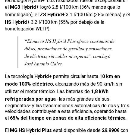
tecnología Hybrid+. Los resultados fueron excepcionales:
el
MG3 Hybrid+
logró 2,8 l/100 km (36% menos que lo
homologado), el
ZS Hybrid+
3,1 l/100 km (38% menos) y el
HS Hybrid+
3,2 l/100 km (55% por debajo de la
homologación WLTP).
“El nuevo HS Hybrid Plus ofrece consumos de
diésel, prestaciones de gasolina y sensaciones
de eléctrico, sin cables ni esperas”, concluyó
José Antonio Galve.
La tecnología
Hybrid+
permite circular hasta
10 km en
modo 100% eléctrico
, alcanzando más de 90 km/h sin
utilizar el motor térmico. Las baterías de
1,8 kWh
refrigeradas por agua
-las más grandes de sus
segmentos- y las transmisiones automáticas de dos y tres
velocidades contribuyen a esta eficiencia, operando hasta
el
65% del tiempo en zonas de alta eficiencia térmica
.
El
MG HS Hybrid Plus
está disponible desde
29.990€
con