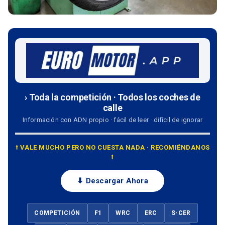
› Toda la competición · Todos los coches de
calle
Información con ADN propio · fácil de leer · difícil de ignorar
⭡ VALE MUCHO PERO NO CUESTA NADA · RECOMIÉNDANOS
⭡
⬇ Descargar Ahora
COMPETICIÓN
F1
WRC
ERC
S-CER